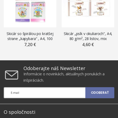
Skicár so špirálou po kratšej
Skicár „psík v okuliaroch“, A4,
strane „kapybara“ , A4, 100
80 g/m², 28 listov, mix
g/m², 45 listov, mix motívov
motívov
7,20 €
4,60 €
Odoberajte náš Newsletter
Informácie o novinkách, aktuálnych ponukách a
inšpiráciách.
ODOBERAŤ
O spoločnosti