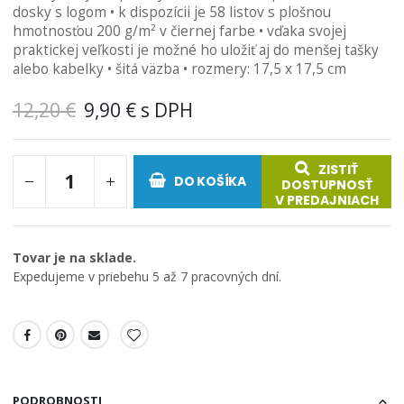
dosky s logom • k dispozícii je 58 listov s plošnou
obrázkov
hmotnosťou 200 g/m² v čiernej farbe • vďaka svojej
praktickej veľkosti je možné ho uložiť aj do menšej tašky
alebo kabelky • šitá väzba • rozmery: 17,5 x 17,5 cm
12,20 €
9,90 €
ZISTIŤ
DO KOŠÍKA
DOSTUPNOSŤ
V PREDAJNIACH
Tovar je na sklade.
Expedujeme v priebehu 5 až 7 pracovných dní.
PODROBNOSTI