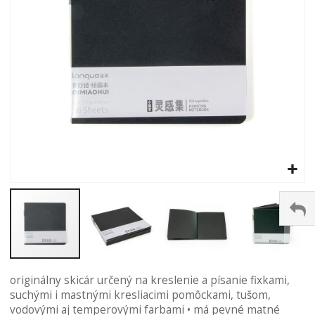
Preskočiť
originálny skicár určený na kreslenie a písanie fixkami,
na
suchými i mastnými kresliacimi pomôckami, tušom,
začiatok
vodovými aj temperovými farbami • má pevné matné
galérie