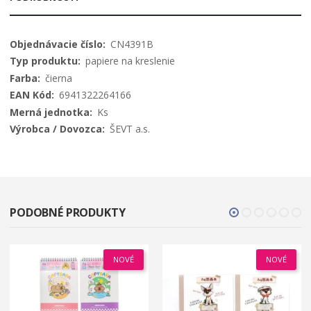
Viac
CN4391B
informácií
papiere na kreslenie
čierna
6941322264166
Ks
ŠEVT a.s.
PODOBNÉ PRODUKTY
NOVÉ
NOVÉ