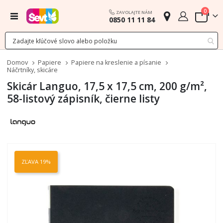
polož
0
ZAVOLAJTE NÁM
Menu
0850 11 11 84
Cart
Domov
Papiere
Papiere na kreslenie a písanie
Náčrtníky, skicáre
Skicár Languo, 17,5 x 17,5 cm, 200 g/m²,
58-listový zápisník, čierne listy
Preskočiť
na
ZĽAVA 19%
koniec
galérie
obrázkov