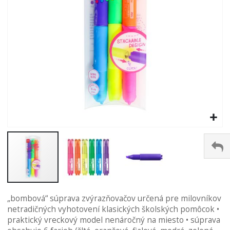
Preskočiť
„bombová“ súprava zvýrazňovačov určená pre milovníkov
na
netradičných vyhotovení klasických školských pomôcok •
začiatok
praktický vreckový model nenáročný na miesto • súprava
galérie