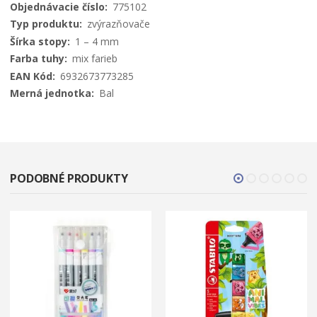
Viac
775102
informácií
zvýrazňovače
1 – 4 mm
mix farieb
6932673773285
Bal
PODOBNÉ PRODUKTY