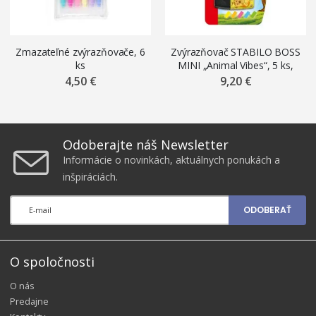
Zmazateľné zvýrazňovače, 6
Zvýrazňovač STABILO BOSS
ks
MINI „Animal Vibes“, 5 ks,
mix farieb
4,50 €
9,20 €
Odoberajte náš Newsletter
Informácie o novinkách, aktuálnych ponukách a
inšpiráciách.
ODOBERAŤ
O spoločnosti
O nás
Predajne