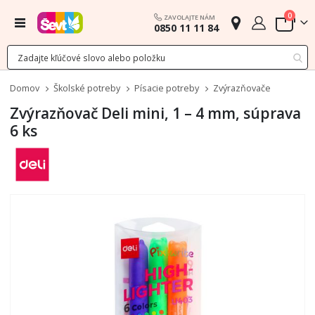
polož
0
ZAVOLAJTE NÁM
Menu
0850 11 11 84
Cart
Domov
Školské potreby
Písacie potreby
Zvýrazňovače
Zvýrazňovač Deli mini, 1 – 4 mm, súprava
6 ks
Preskočiť
na
koniec
galérie
obrázkov