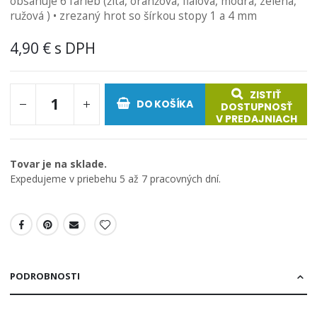
obsahuje 6 farieb (žltá, oranžová, fialová, modrá, zelená,
obrázkov
ružová ) • zrezaný hrot so šírkou stopy 1 a 4 mm
4,90 €
ZISTIŤ
DO KOŠÍKA
DOSTUPNOSŤ
V PREDAJNIACH
Tovar je na sklade.
Expedujeme v priebehu 5 až 7 pracovných dní.
PODROBNOSTI