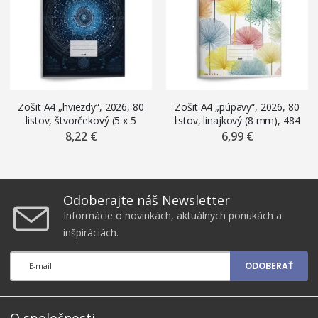
Zošit A4 „hviezdy“, 2026, 80
Zošit A4 „púpavy“, 2026, 80
listov, štvorčekový (5 x 5
listov, linajkový (8 mm), 484
mm), 485
8,22 €
6,99 €
Odoberajte náš Newsletter
Informácie o novinkách, aktuálnych ponukách a
inšpiráciách.
ODOBERAŤ