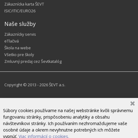
Zákaznícka karta ŠEVT
ISIC/ITIC/EURO26
Naše služby
Zákaznícky servis
eTlačivá
Škola na webe
Všetko pre školy
Zmluvný predaj cez Ševtkatalóg
Copyright © 2013 - 2026 ŠEVT a.s.
Súbory cookies používame na našej webstránke kvôli správnemu
fungovaniu stránky, prispôsobeniu analytiky a obsahu
návštevníkovi stránky. Ich používaním nezhromažďujeme vaše
osobné údaje a okrem nevyhnutne potrebných ich môžete
vypnúť.
Viac informácií o cookies.