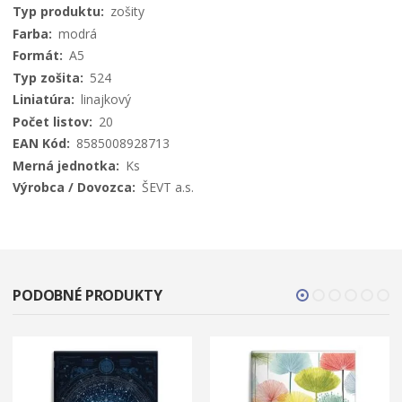
informácií
zošity
modrá
A5
524
linajkový
20
8585008928713
Ks
ŠEVT a.s.
PODOBNÉ PRODUKTY