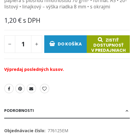
papiera s plošnou hmotnosťou 70 g/m² • formát: A5 • 20-
obrázkov
listový • linajkový – výška riadka 8 mm • s okrajmi
1,20 €
ZISTIŤ
DO KOŠÍKA
DOSTUPNOSŤ
V PREDAJNIACH
Výpredaj posledných kusov.
PODROBNOSTI
Viac
776125EM