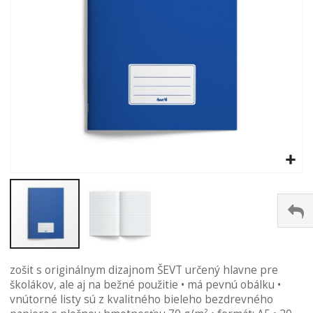
Preskočiť
zošit s originálnym dizajnom ŠEVT určený hlavne pre
na
školákov, ale aj na bežné použitie • má pevnú obálku •
začiatok
vnútorné listy sú z kvalitného bieleho bezdrevného
galérie