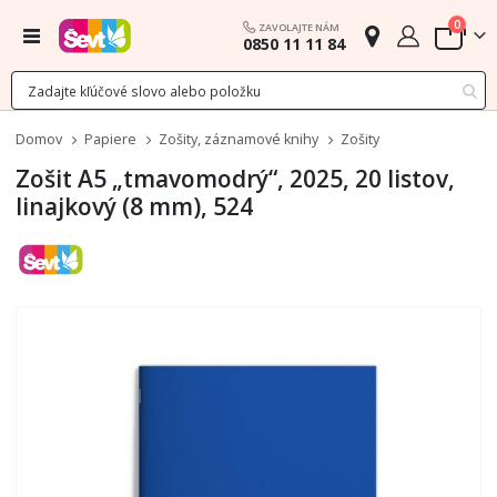
polož
0
ZAVOLAJTE NÁM
Menu
0850 11 11 84
Cart
Domov
Papiere
Zošity, záznamové knihy
Zošity
Zošit A5 „tmavomodrý“, 2025, 20 listov,
linajkový (8 mm), 524
Preskočiť
na
koniec
galérie
obrázkov