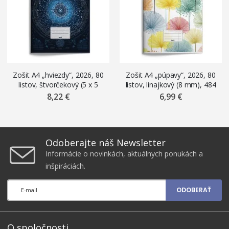
Zošit A4 „hviezdy“, 2026, 80
Zošit A4 „púpavy“, 2026, 80
listov, štvorčekový (5 x 5
listov, linajkový (8 mm), 484
mm), 485
8,22 €
6,99 €
Odoberajte náš Newsletter
Informácie o novinkách, aktuálnych ponukách a
inšpiráciách.
ODOBERAŤ
O spoločnosti