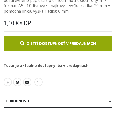
bezdrevného papiera s plošnou hmotnosťou 70 g/m² •
obrázkov
formát: A5 • 10-listový • linajkový – výška riadka: 20 mm +
pomocná linka, výška riadka: 6 mm
1,10 €
ZISTIŤ DOSTUPNOSŤ V PREDAJNIACH
Tovar je aktuálne dostupný iba v predajniach.
PODROBNOSTI