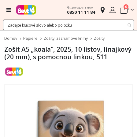
polož
0
ZAVOLAJTE NÁM
Menu
0850 11 11 84
Cart
Domov
Papiere
Zošity, záznamové knihy
Zošity
Zošit A5 „koala“, 2025, 10 listov, linajkový
(20 mm), s pomocnou linkou, 511
Preskočiť
na
koniec
galérie
obrázkov