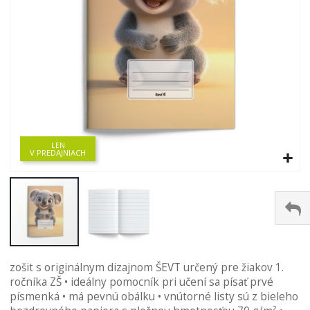
LEN
V PREDAJNIACH
Preskočiť
zošit s originálnym dizajnom ŠEVT určený pre žiakov 1.
na
ročníka ZŠ • ideálny pomocník pri učení sa písať prvé
začiatok
písmenká • má pevnú obálku • vnútorné listy sú z bieleho
galérie