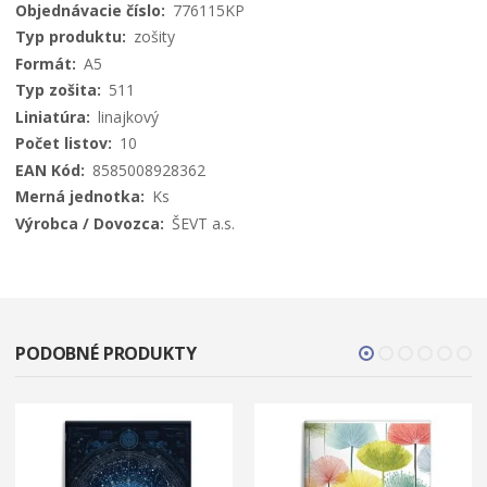
Viac
776115KP
informácií
zošity
A5
511
linajkový
10
8585008928362
Ks
ŠEVT a.s.
PODOBNÉ PRODUKTY