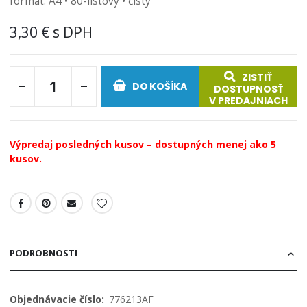
formát: A4 • 80-listový • čistý
obrázkov
3,30 €
ZISTIŤ
DO KOŠÍKA
DOSTUPNOSŤ
V PREDAJNIACH
Výpredaj posledných kusov – dostupných menej ako 5
kusov.
PODROBNOSTI
Viac
776213AF