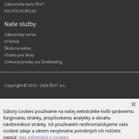
Zákaznícka karta ŠEVT
ISIC/ITIC/EURO26
Naše služby
Zákaznícky servis
eTlačivá
Škola na webe
Všetko pre školy
Zmluvný predaj cez Ševtkatalóg
Copyright © 2013 - 2026 ŠEVT a.s.
Súbory cookies používame na našej webstránke kvôli správnemu
fungovaniu stránky, prispôsobeniu analytiky a obsahu
návštevníkovi stránky. Ich používaním nezhromažďujeme vaše
osobné údaje a okrem nevyhnutne potrebných ich môžete
vypnúť.
Viac informácií o cookies.