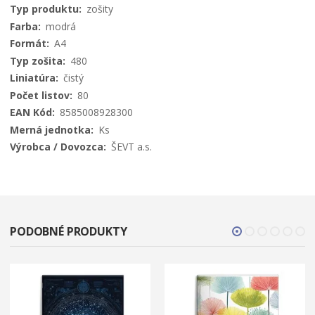
informácií
zošity
modrá
A4
480
čistý
80
8585008928300
Ks
ŠEVT a.s.
PODOBNÉ PRODUKTY