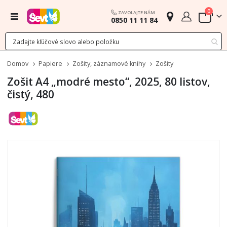
polož
0
ZAVOLAJTE NÁM
Menu
0850 11 11 84
Cart
Domov
Papiere
Zošity, záznamové knihy
Zošity
Zošit A4 „modré mesto“, 2025, 80 listov,
čistý, 480
Preskočiť
na
koniec
galérie
obrázkov