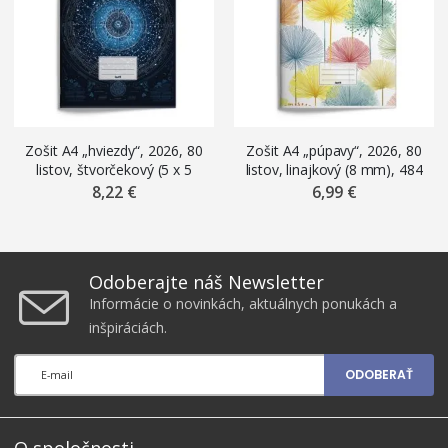
Zošit A4 „hviezdy“, 2026, 80
Zošit A4 „púpavy“, 2026, 80
listov, štvorčekový (5 x 5
listov, linajkový (8 mm), 484
mm), 485
8,22 €
6,99 €
Odoberajte náš Newsletter
Informácie o novinkách, aktuálnych ponukách a
inšpiráciách.
ODOBERAŤ