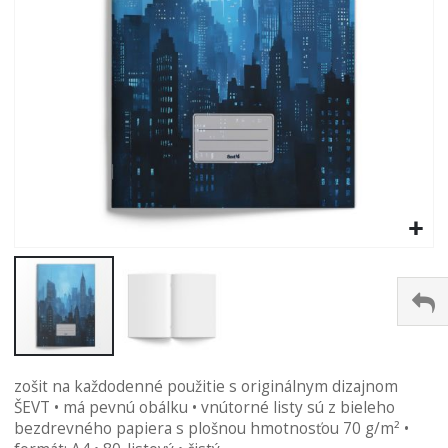
Preskočiť
zošit na každodenné použitie s originálnym dizajnom
na
ŠEVT • má pevnú obálku • vnútorné listy sú z bieleho
začiatok
bezdrevného papiera s plošnou hmotnosťou 70 g/m² •
galérie