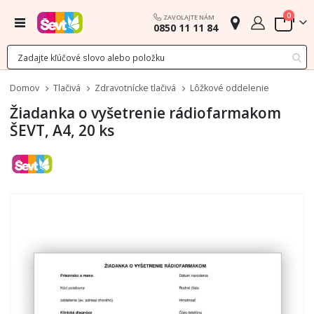
polož
0
ZAVOLAJTE NÁM
Menu
0850 11 11 84
Cart
Domov
Tlačivá
Zdravotnícke tlačivá
Lôžkové oddelenie
Žiadanka o vyšetrenie rádiofarmakom
ŠEVT, A4, 20 ks
Preskočiť
na
koniec
galérie
obrázkov