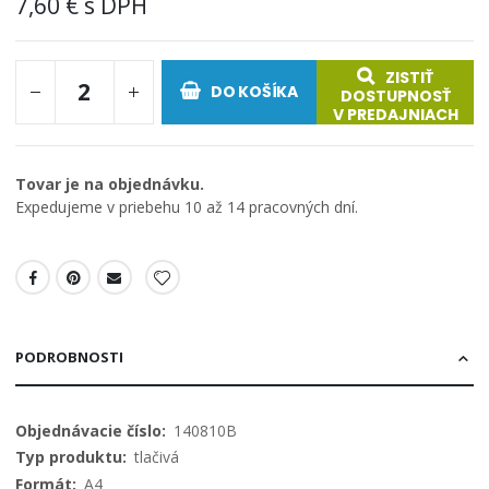
7,60 €
obrázkov
ZISTIŤ
DO KOŠÍKA
DOSTUPNOSŤ
V PREDAJNIACH
Tovar je na objednávku.
Expedujeme v priebehu 10 až 14 pracovných dní.
PODROBNOSTI
Viac
140810B
informácií
tlačivá
A4