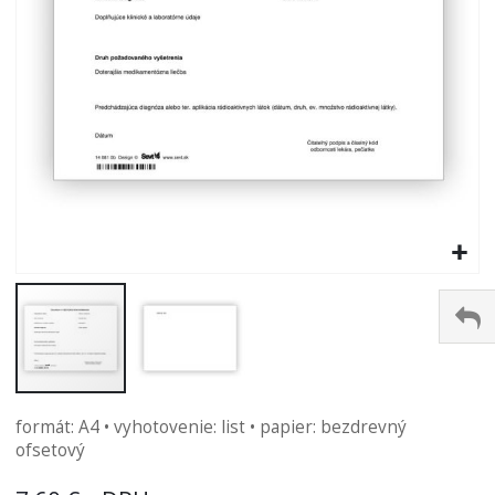
Preskočiť
formát: A4 • vyhotovenie: list • papier: bezdrevný
na
ofsetový
začiatok
galérie