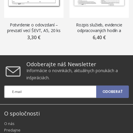
Potvrdenie o odovzdaní –
Rozpis služieb, evidencie
prevzatí vecí ŠEVT, A5, 20 ks
odpracovaných hodín a
absencie ŠEVT, A4, 20 ks
3,30 €
6,40 €
Odoberajte náš Newsletter
Informácie o novinkách, aktuálnych ponukách a
inšpiráciách.
ODOBERAŤ
O spoločnosti
O nás
Predajne