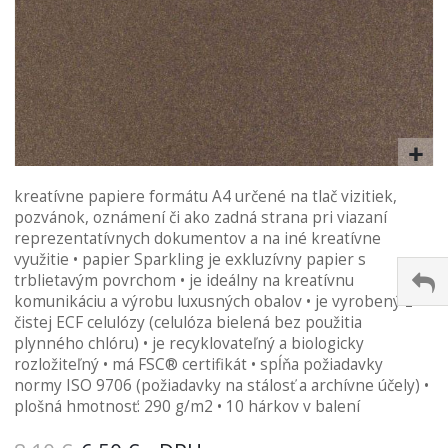
Preskočiť
kreatívne papiere formátu A4 určené na tlač vizitiek,
na
pozvánok, oznámení či ako zadná strana pri viazaní
začiatok
reprezentatívnych dokumentov a na iné kreatívne
galérie
využitie • papier Sparkling je exkluzívny papier s
obrázkov
trblietavým povrchom • je ideálny na kreatívnu
komunikáciu a výrobu luxusných obalov • je vyrobený z
čistej ECF celulózy (celulóza bielená bez použitia
plynného chlóru) • je recyklovateľný a biologicky
rozložiteľný • má FSC® certifikát • spĺňa požiadavky
normy ISO 9706 (požiadavky na stálosť a archívne účely) •
plošná hmotnosť: 290 g/m2 • 10 hárkov v balení