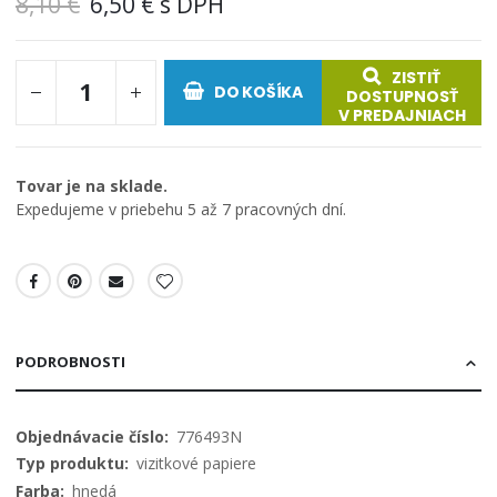
8,10 €
6,50 €
ZISTIŤ
DO KOŠÍKA
DOSTUPNOSŤ
V PREDAJNIACH
Tovar je na sklade.
Expedujeme v priebehu 5 až 7 pracovných dní.
PODROBNOSTI
Viac
776493N
informácií
vizitkové papiere
hnedá