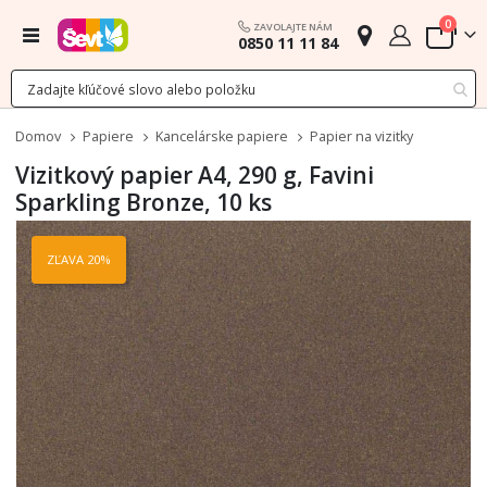
polož
0
ZAVOLAJTE NÁM
Menu
0850 11 11 84
Cart
Domov
Papiere
Kancelárske papiere
Papier na vizitky
Vizitkový papier A4, 290 g, Favini
Sparkling Bronze, 10 ks
Preskočiť
na
ZĽAVA 20%
koniec
galérie
obrázkov