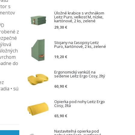
vašu
tor s
umentov
Úložné krabice s vrchnákom
Leitz Puro, veľkosť M, nízke,
kartónové, 2 ks, zelené
VD
29,30 €
yrobené z
bezpečné
Stojany na časopisy Leitz
týlová
Puro, kartónové, 2 ks, zelené
 úložných
ovrchom
19,20 €
padne do
Ergonomický vankúš na
sedenie Leitz Ergo Cosy, žltý
ez
60,90 €
adia • sú
Opierka pod nohy Leitz Ergo
Cosy, žltá
65,90 €
Nastaviteľná opierka pod