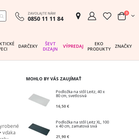
položk
ZAVOLAJTE NÁM
0
0850 11 11 84
Cart
KTICKÉ
ŠEVT
EKO
DARČEKY
VÝPREDAJ
ZNAČKY
VECI
DIZAJN
PRODUKTY
MOHLO BY VÁS ZAUJÍMAŤ
Podložka na stôl Leitz, 40 x
80 cm, svetlosivá
16,50 €
Podložka na stôl Leitz XL, 100
vyrobené
x 40 cm, zamatová sivá
• vďaka
21,90 €