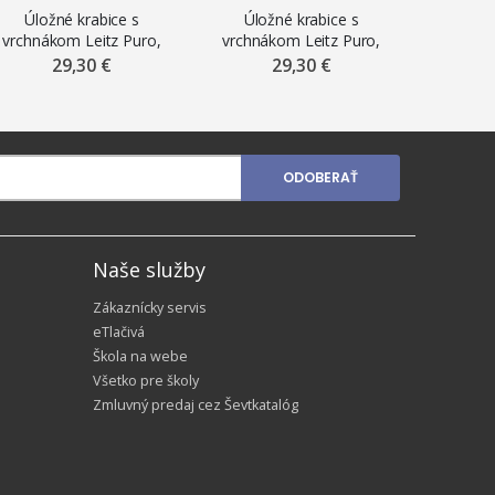
Úložné krabice s
Úložné krabice s
Úlož
vrchnákom Leitz Puro,
vrchnákom Leitz Puro,
vrchnák
veľkosť M, nízke,
veľkosť M, nízke,
veľk
29,30 €
29,30 €
kartónové, 2 ks, čierne
kartónové, 2 ks, modré
kartóno
ODOBERAŤ
Naše služby
Zákaznícky servis
eTlačivá
Škola na webe
Všetko pre školy
Zmluvný predaj cez Ševtkatalóg