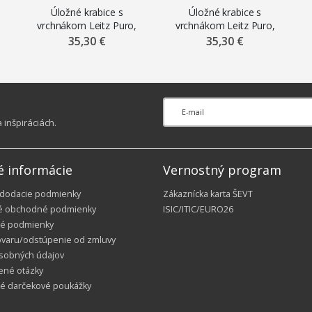
Úložné krabice s
Úložné krabice s
vrchnákom Leitz Puro,
vrchnákom Leitz Puro,
2
veľkosť M, kartónové, 2
veľkosť M, kartónové, 2
35,30 €
35,30 €
ks, béžové
ks, zelené
inšpiráciách.
é informácie
Vernostný program
 dodacie podmienky
Zákaznícka karta ŠEVT
é obchodné podmienky
ISIC/ITIC/EURO26
é podmienky
ovaru/odstúpenie od zmluvy
sobných údajov
ené otázky
ké darčekové poukážky