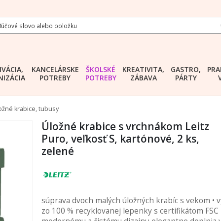
IVÁCIA,
KANCELÁRSKE
ŠKOLSKÉ
KREATIVITA,
GASTRO,
PRA
IZÁCIA
POTREBY
POTREBY
ZÁBAVA
PÁRTY
ožné krabice, tubusy
Úložné krabice s vrchnákom Leitz
Puro, veľkosť S, kartónové, 2 ks,
zelené
súprava dvoch malých úložných krabíc s vekom • 
zo 100 % recyklovanej lepenky s certifikátom FSC 