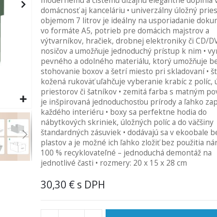
modernému a čistému dizajnu elegantne doplnia 
domácnosť aj kanceláriu • univerzálny úložný pries
objemom 7 litrov je ideálny na usporiadanie dok
vo formáte A5, potrieb pre domácich majstrov a
výtvarníkov, hračiek, drobnej elektroniky či CD/D
nosičov a umožňuje jednoduchý prístup k nim • v
pevného a odolného materiálu, ktorý umožňuje 
stohovanie boxov a šetrí miesto pri skladovaní • š
kožená rukoväť uľahčuje vyberanie krabíc z políc,
priestorov či šatníkov • zemitá farba s matným p
je inšpirovaná jednoduchosťou prírody a ľahko za
každého interiéru • boxy sa perfektne hodia do
nábytkových skriniek, úložných políc a do väčšiny
štandardných zásuviek • dodávajú sa v ekoobale b
plastov a je možné ich ľahko zložiť bez použitia nár
100 % recyklovateľné – jednoduchá demontáž na
jednotlivé časti • rozmery: 20 x 15 x 28 cm
30,30 €