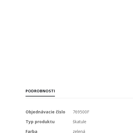
PODROBNOSTI
Viac
Objednávacie číslo
769500F
informácií
Typ produktu
škatule
Farba
zelená