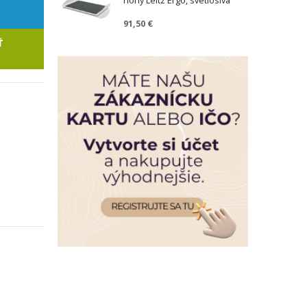
nohy Leitz Ergo, svetlosivá
91,50 €
Ť