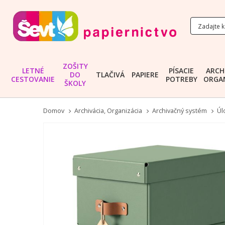
ZOŠITY
LETNÉ
PÍSACIE
ARCH
DO
TLAČIVÁ
PAPIERE
CESTOVANIE
POTREBY
ORGAN
ŠKOLY
Domov
Archivácia, Organizácia
Archivačný systém
Úl
Preskočiť
na
koniec
galérie
obrázkov