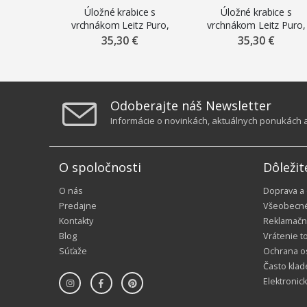
Úložné krabice s
Úložné krabice s
vrchnákom Leitz Puro,
vrchnákom Leitz Puro,
veľkosť M, kartónové, 2
veľkosť M, kartónové, 
35,30 €
35,30 €
ks, čierne
ks, modré
Odoberajte náš Newsletter
Informácie o novinkách, aktuálnych ponukách a 
O spoločnosti
Dôležit
O nás
Doprava a
Predajne
Všeobecn
Kontakty
Reklamačn
Blog
Vrátenie t
Súťaže
Ochrana o
Často klad
Elektronic