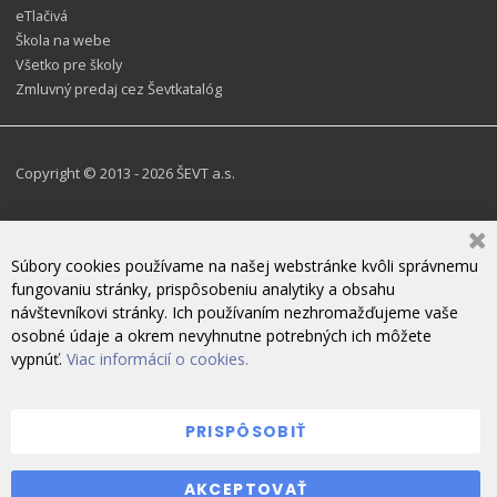
eTlačivá
Škola na webe
Všetko pre školy
Zmluvný predaj cez Ševtkatalóg
Copyright © 2013 - 2026 ŠEVT a.s.
Súbory cookies používame na našej webstránke kvôli správnemu
fungovaniu stránky, prispôsobeniu analytiky a obsahu
návštevníkovi stránky. Ich používaním nezhromažďujeme vaše
osobné údaje a okrem nevyhnutne potrebných ich môžete
vypnúť.
Viac informácií o cookies.
PRISPÔSOBIŤ
ZANECHAJTE NÁM SPRÁVU
AKCEPTOVAŤ