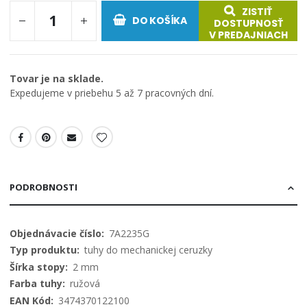
ZISTIŤ
DO KOŠÍKA
DOSTUPNOSŤ
V PREDAJNIACH
Tovar je na sklade.
Expedujeme v priebehu 5 až 7 pracovných dní.
PODROBNOSTI
Viac
7A2235G
informácií
tuhy do mechanickej ceruzky
2 mm
ružová
3474370122100