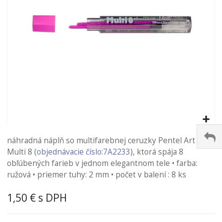
Preskočiť
na
náhradná náplň so multifarebnej ceruzky Pentel Art
začiatok
Multi 8 (
objednávacie číslo:7A2233
), ktorá spája 8
galérie
obľúbených farieb v jednom elegantnom tele • farba:
obrázkov
ružová • priemer tuhy: 2 mm • počet v balení : 8 ks
1,50 €