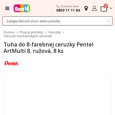
polož
0
ZAVOLAJTE NÁM
Menu
0850 11 11 84
Cart
Domov
Písacie potreby
Ceruzky
Tuhy do mechanických ceruziek
Tuha do 8-farebnej ceruzky Pentel
ArtMulti 8, ružová, 8 ks
Preskočiť
na
koniec
galérie
obrázkov