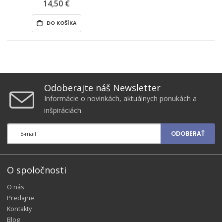
samopriepis
14,50 €
DO KOŠÍKA
Odoberajte náš Newsletter
Informácie o novinkách, aktuálnych ponukách a
inšpiráciách.
ODOBERAŤ
O spoločnosti
O nás
Predajne
Kontakty
Blog