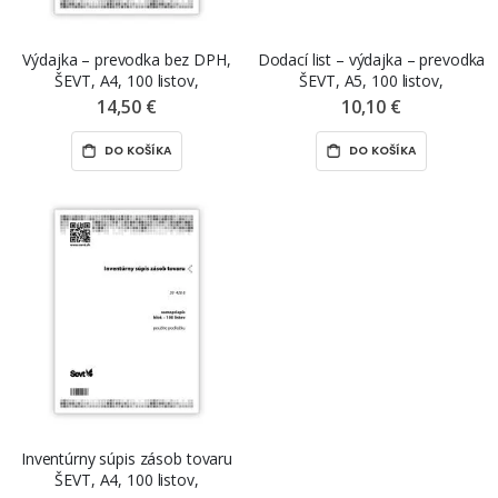
Výdajka – prevodka bez DPH,
Dodací list – výdajka – prevodka
ŠEVT, A4, 100 listov,
ŠEVT, A5, 100 listov,
samopriepis
samopriepis
14,50 €
10,10 €
DO KOŠÍKA
DO KOŠÍKA
Inventúrny súpis zásob tovaru
ŠEVT, A4, 100 listov,