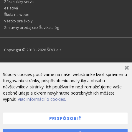
Zákaznícky servis
eTlačivá
Škola na webe
Všetko pre školy
Zmluvný predaj cez Ševtkatalóg
Copyright © 2013 - 2026 ŠEVT a.s.
Súbory cookies používame na našej webstránke kvôli správnemu
fungovaniu stránky, prispôsobeniu analytiky a obsahu
návštevníkovi stránky. Ich používaním nezhromažďujeme vaše
osobné údaje a okrem nevyhnutne potrebných ich môžete
vypnúť.
Viac informácií o cookies.
PRISPÔSOBIŤ
ZANECHAJTE NÁM SPRÁVU