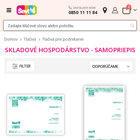
polož
0
ZAVOLAJTE NÁM
Menu
0850 11 11 84
Cart
Domov
Tlačivá
Tlačivá pre podnikanie
SKLADOVÉ HOSPODÁRSTVO - SAMOPRIEPIS
FILTER