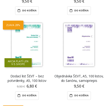
samopriepis
9,50 €
9,50 €
DO KOŠÍKA
DO KOŠÍKA
ZĽAVA 28%
AKCIA PLATÍ LEN
V E-SHOPE
Dodací list ŠEVT – bez
Objednávka ŠEVT, A5, 100 listov,
potvrdenky, A5, 100 listov
do šanónu, samopriepis
6,80 €
Znížená
9,50 €
9,50 €
cena
DO KOŠÍKA
DO KOŠÍKA