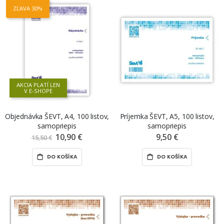
ZĽAVA 30%
AKCIA PLATÍ LEN
V E-SHOPE
Objednávka ŠEVT, A4, 100 listov,
Príjemka ŠEVT, A5, 100 listov,
samopriepis
samopriepis
10,90 €
Znížená
9,50 €
15,50 €
cena
DO KOŠÍKA
DO KOŠÍKA