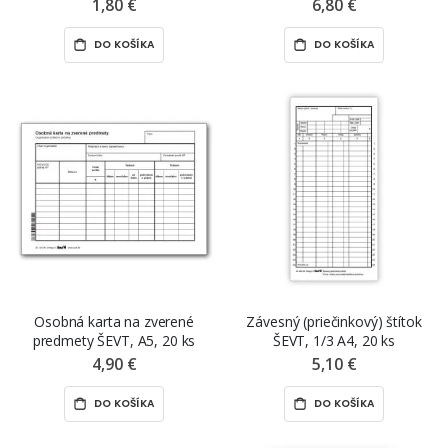
1,80 €
6,80 €
DO KOŠÍKA
DO KOŠÍKA
Osobná karta na zverené
Závesný (priečinkový) štítok
predmety ŠEVT, A5, 20 ks
ŠEVT, 1/3 A4, 20 ks
4,90 €
5,10 €
DO KOŠÍKA
DO KOŠÍKA