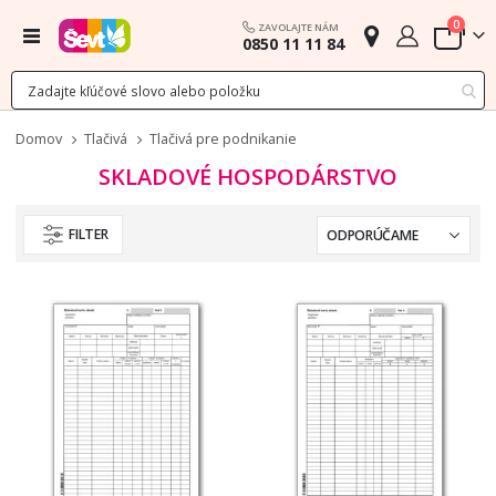
polož
0
ZAVOLAJTE NÁM
Menu
0850 11 11 84
Cart
Domov
Tlačivá
Tlačivá pre podnikanie
SKLADOVÉ HOSPODÁRSTVO
FILTER