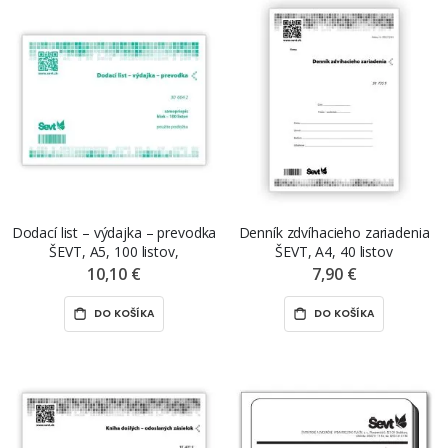
Dodací list – výdajka – prevodka
Denník zdvíhacieho zariadenia
ŠEVT, A5, 100 listov,
ŠEVT, A4, 40 listov
samopriepis
10,10 €
7,90 €
DO KOŠÍKA
DO KOŠÍKA