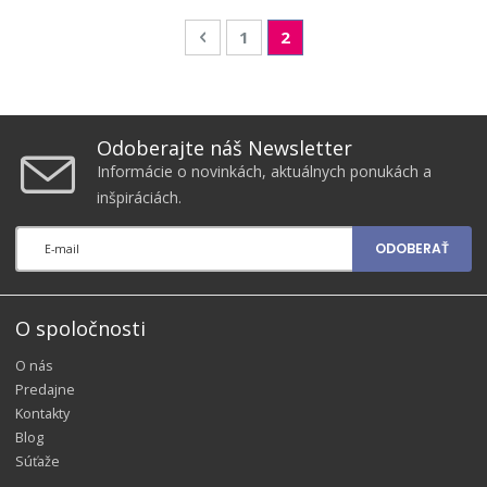
Page
Page
Predchádzajúca
Page
You're currently reading
1
2
Odoberajte náš Newsletter
Informácie o novinkách, aktuálnych ponukách a
inšpiráciách.
ODOBERAŤ
O spoločnosti
O nás
Predajne
Kontakty
Blog
Súťaže