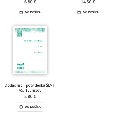
listov
samopriepis
6,80 €
14,50 €
DO KOŠÍKA
DO KOŠÍKA
Dodací list – potvrdenka ŠEVT,
A5, 100 listov
2,80 €
DO KOŠÍKA