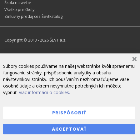
Škola na webe
Všetko pre školy
Zmluvný predaj cez Ševtkatalóg
Copyright © 2013 - 2026 ŠEVT a.s.
Súbory cookies používame na našej webstránke kvôli správnemu
fungovaniu stránky, prispôsobeniu analytiky a obsahu
návštevníkovi stránky. Ich používaním nezhromažďujeme vaše
osobné údaje a okrem nevyhnutne potrebných ich môžete
vypnúť.
Viac informácií o cookies.
PRISPÔSOBIŤ
ZANECHAJTE NÁM SPRÁVU
AKCEPTOVAŤ