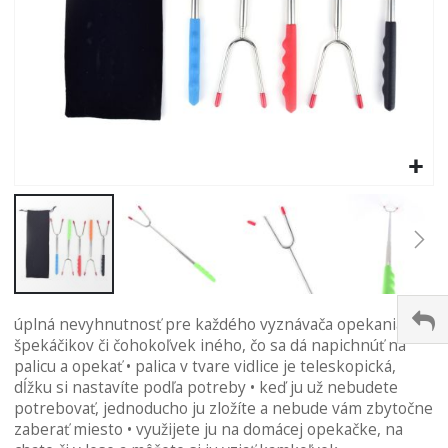
Preskočiť
úplná nevyhnutnosť pre každého vyznávača opekania
na
špekáčikov či čohokoľvek iného, čo sa dá napichnúť na
začiatok
palicu a opekať • palica v tvare vidlice je teleskopická,
galérie
dĺžku si nastavíte podľa potreby • keď ju už nebudete
obrázkov
potrebovať, jednoducho ju zložíte a nebude vám zbytočne
zaberať miesto • využijete ju na domácej opekačke, na