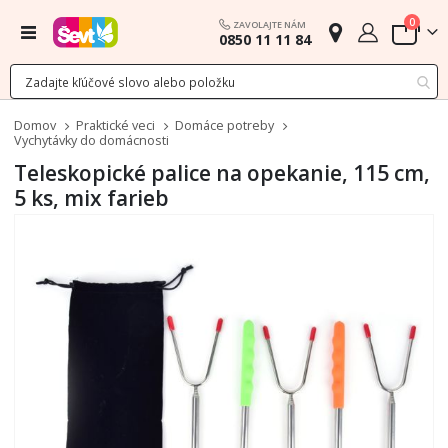
polož
0
ZAVOLAJTE NÁM
Menu
0850 11 11 84
Cart
Domov
Praktické veci
Domáce potreby
Vychytávky do domácnosti
Teleskopické palice na opekanie, 115 cm,
5 ks, mix farieb
Preskočiť
na
koniec
galérie
obrázkov