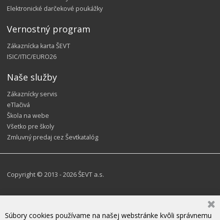
Elektronické darčekové poukážky
Vernostný program
Zákaznícka karta ŠEVT
ISIC/ITIC/EURO26
Naše služby
Zákaznícky servis
eTlačivá
Škola na webe
Všetko pre školy
Zmluvný predaj cez Ševtkatalóg
Copyright © 2013 - 2026 ŠEVT a.s.
Súbory cookies používame na našej webstránke kvôli správnemu