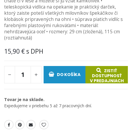
chate či v lese a môžete si ju vziať kamkoľvek •
teleskopická vidlica na opekanie je praktický darček,
ktorý zaiste poteší všetkých milovníkov špekáčikov či
klobások pripravených na ohni • súprava piatich vidlíc s
farebnými plastovými rukoväťami • materiál:
nehrdzavejúca oceľ • rozmery: 29 cm (zložená), 115 cm
(roztiahnutá)
15,90 €
ZISTIŤ
DO KOŠÍKA
DOSTUPNOSŤ
V PREDAJNIACH
Tovar je na sklade.
Expedujeme v priebehu 5 až 7 pracovných dní.