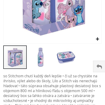
Preskočiť
so Stitchom chutí každý deň lepšie • či už sa chystáte na
na
ihrisko, výlet alebo do školy, Lilo a Stitch vás nenechajú
začiatok
hladovať • táto súprava obsahuje plastový desiatový box s
galérie
objemom 800 ml a hliníkovú fľašu s objemom 500 ml •
obrázkov
desiatový box sa ľahko otvára a zatvára • zatváranie je
vzduchotesné • je vhodný do mikrovlnky aj umývačky