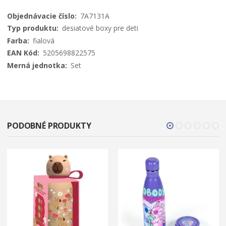
Viac
7A7131A
informácií
desiatové boxy pre deti
fialová
5205698822575
Set
PODOBNÉ PRODUKTY