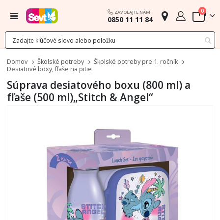
polož
0
ZAVOLAJTE NÁM
Menu
0850 11 11 84
Cart
Domov
Školské potreby
Školské potreby pre 1. ročník
Desiatové boxy, fľaše na pitie
Súprava desiatového boxu (800 ml) a
fľaše (500 ml)„Stitch & Angel“
Preskočiť
na
koniec
galérie
obrázkov