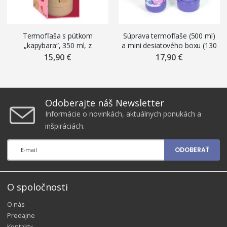
Termofľaša s pútkom
Súprava termofľaše (500 ml)
„kapybara“, 350 ml, z
a mini desiatového boxu (130
nehrdzavejúcej ocele
ml) „Stitch & Angel“
15,90 €
17,90 €
Odoberajte náš Newsletter
Informácie o novinkách, aktuálnych ponukách a
inšpiráciách.
ODOBERAŤ
O spoločnosti
O nás
Predajne
Kontakty