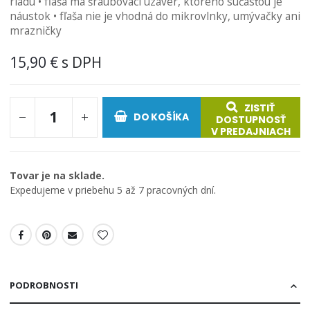
riadu • fľaša má šraubovací uzáver, ktorého súčasťou je
náustok • fľaša nie je vhodná do mikrovlnky, umývačky ani
mrazničky
15,90 €
ZISTIŤ
DO KOŠÍKA
DOSTUPNOSŤ
V PREDAJNIACH
Tovar je na sklade.
Expedujeme v priebehu 5 až 7 pracovných dní.
PODROBNOSTI