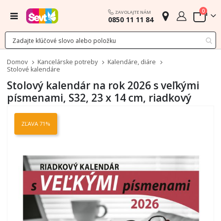
polož
0
ZAVOLAJTE NÁM
Menu
0850 11 11 84
Cart
Domov
Kancelárske potreby
Kalendáre, diáre
Stolové kalendáre
Stolový kalendár na rok 2026 s veľkými
písmenami, S32, 23 x 14 cm, riadkový
Preskočiť
na
ZĽAVA 71%
koniec
galérie
obrázkov