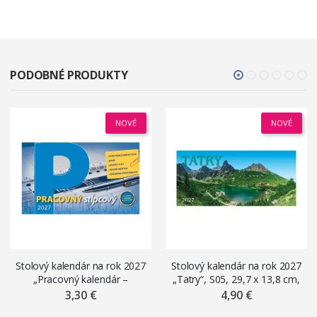
PODOBNÉ PRODUKTY
NOVÉ
NOVÉ
Stolový kalendár na rok 2027
Stolový kalendár na rok 2027
„Pracovný kalendár –
„Tatry“, S05, 29,7 x 13,8 cm,
stĺpcový“, S34, 23 x 14 cm
stĺpcový
3,30 €
4,90 €