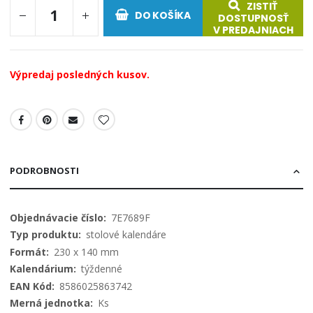
ZISTIŤ
DO KOŠÍKA
DOSTUPNOSŤ
V PREDAJNIACH
Výpredaj posledných kusov.
PODROBNOSTI
Viac
7E7689F
informácií
stolové kalendáre
230 x 140 mm
týždenné
8586025863742
Ks