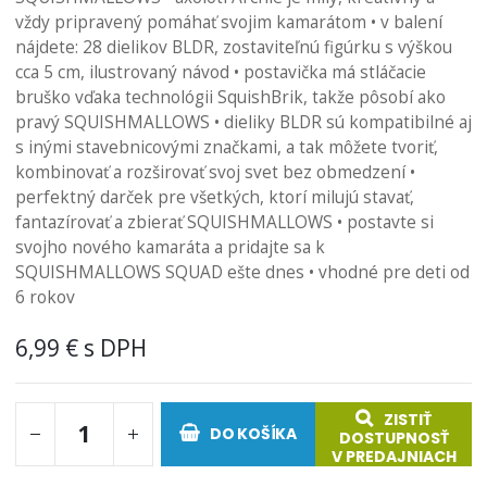
obrázkov
vždy pripravený pomáhať svojim kamarátom • v balení
nájdete: 28 dielikov BLDR, zostaviteľnú figúrku s výškou
cca 5 cm, ilustrovaný návod • postavička má stláčacie
bruško vďaka technológii SquishBrik, takže pôsobí ako
pravý SQUISHMALLOWS • dieliky BLDR sú kompatibilné aj
s inými stavebnicovými značkami, a tak môžete tvoriť,
kombinovať a rozširovať svoj svet bez obmedzení •
perfektný darček pre všetkých, ktorí milujú stavať,
fantazírovať a zbierať SQUISHMALLOWS • postavte si
svojho nového kamaráta a pridajte sa k
SQUISHMALLOWS SQUAD ešte dnes • vhodné pre deti od
6 rokov
6,99 €
ZISTIŤ
DO KOŠÍKA
DOSTUPNOSŤ
V PREDAJNIACH