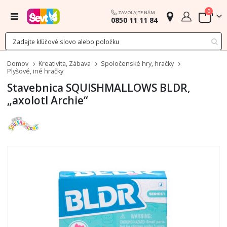
polož
0
ZAVOLAJTE NÁM
Menu
0850 11 11 84
Cart
Domov
Kreativita, Zábava
Spoločenské hry, hračky
Plyšové, iné hračky
Stavebnica SQUISHMALLOWS BLDR,
„axolotl Archie“
Preskočiť
na
koniec
galérie
obrázkov