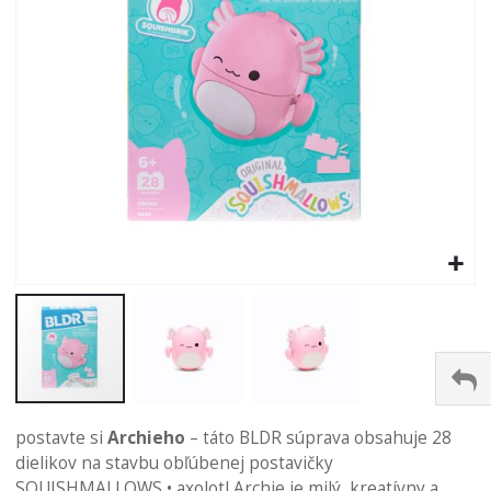
Preskočiť
na
postavte si
Archieho
– táto BLDR súprava obsahuje 28
začiatok
dielikov na stavbu obľúbenej postavičky
galérie
SQUISHMALLOWS • axolotl Archie je milý, kreatívny a