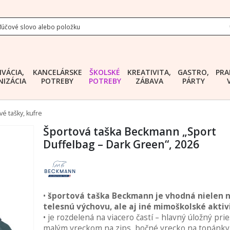
IVÁCIA,
KANCELÁRSKE
ŠKOLSKÉ
KREATIVITA,
GASTRO,
PRA
IZÁCIA
POTREBY
POTREBY
ZÁBAVA
PÁRTY
é tašky, kufre
Športová taška Beckmann „Sport
Duffelbag – Dark Green“, 2026
•
športová taška Beckmann je vhodná nielen 
telesnú výchovu, ale aj iné mimoškolské aktiv
• je rozdelená na viacero častí – hlavný úložný prie
malým vreckom na zips, bočné vrecko na topánky 