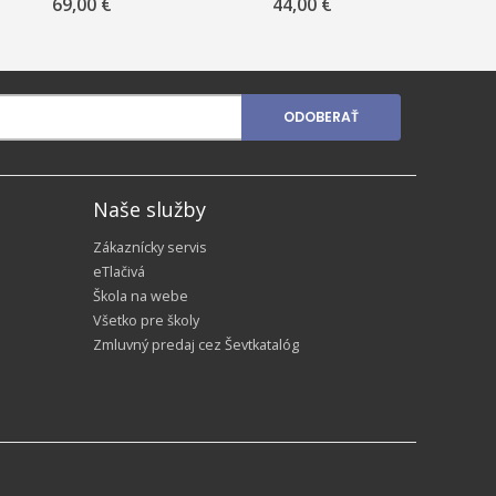
Black“, 2025
Duffelbag – Padded
Duffelba
69,00 €
44,00 €
Hearts“, 2025
ODOBERAŤ
Naše služby
Zákaznícky servis
eTlačivá
Škola na webe
Všetko pre školy
Zmluvný predaj cez Ševtkatalóg