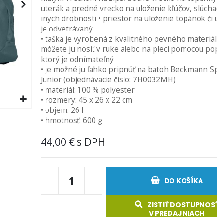
uterák a predné vrecko na uloženie kľúčov, slúchad
iných drobností • priestor na uloženie topánok či 
je odvetrávaný
• taška je vyrobená z kvalitného pevného materiál
môžete ju nosiť v ruke alebo na pleci pomocou po
ktorý je odnímateľný
• je možné ju ľahko pripnúť na batoh Beckmann S
Junior (objednávacie číslo: 7H0032MH)
• materiál: 100 % polyester
• rozmery: 45 x 26 x 22 cm
• objem: 26 l
• hmotnosť: 600 g
44,00 €
DO KOŠÍKA
ZISTIŤ DOSTUPNOS
V PREDAJNIACH