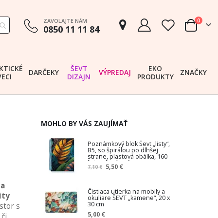
položk
ZAVOLAJTE NÁM
0
0850 11 11 84
Cart
KTICKÉ
ŠEVT
EKO
DARČEKY
VÝPREDAJ
ZNAČKY
VECI
DIZAJN
PRODUKTY
MOHLO BY VÁS ZAUJÍMAŤ
Poznámkový blok Ševt „listy“,
B5, so špirálou po dlhšej
strane, plastová obálka, 160
listov, linajkový
Z
5,50 €
7,10 €
n
í
na
ž
Čistiaca utierka na mobily a
ity
okuliare ŠEVT „kamene“, 20 x
e
30 cm
stor s
n
5,00 €
či
á