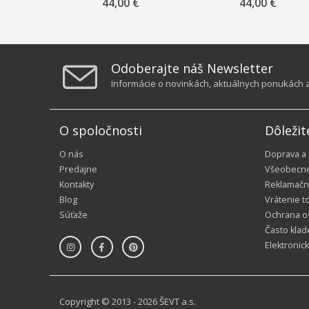
Duffelbag – Blue Bow“,
Duffelbag – Navy White“
44,00 €
44,00 €
2026
2026
Odoberajte náš Newsletter
Informácie o novinkách, aktuálnych ponukách a 
O spoločnosti
Dôležit
O nás
Doprava a
Predajne
Všeobecn
Kontakty
Reklamačn
Blog
Vrátenie t
Súťaže
Ochrana o
Často klad
Elektronic
Copyright © 2013 - 2026 ŠEVT a.s.