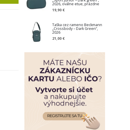
„Sport Junior – Dark green“,
a
2026, oválne etue, prázdne
19,90 €
Taška cez rameno Beckmann
„Crossbody – Dark Green“,
2026
21,00 €