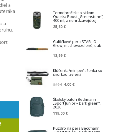
c
iel a
e
uteráka
Termohrnček so sitkom
n
Quokka Boost „Greenstone“,
a
400 ml, z nehrdzavejúcej
u a
ocele
25,60 €
pruhu,
Guľôčkové pero STABILO
port
Grow, machovozelené, dub
18,99 €
Kľúčenka/minipeňaženka so
šnúrkou, zelená
Z
4,00 €
8,10 €
n
í
ž
Školský batoh Beckmann
„Sport Junior – Dark green“,
e
2026
n
119,00 €
á
c
Ť
e
Puzdro na perá Beckmann
n