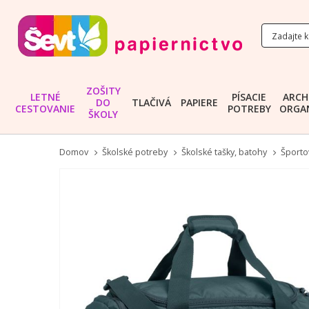
ZOŠITY
LETNÉ
PÍSACIE
ARCH
DO
TLAČIVÁ
PAPIERE
CESTOVANIE
POTREBY
ORGAN
ŠKOLY
Domov
Školské potreby
Školské tašky, batohy
Športov
Preskočiť
na
koniec
galérie
obrázkov