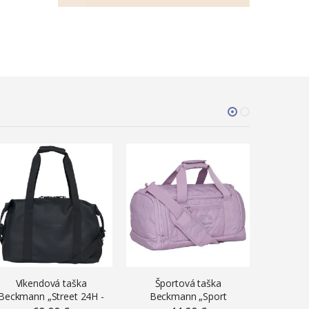
Víkendová taška
Športová taška
Špo
Beckmann „Street 24H -
Beckmann „Sport
Beck