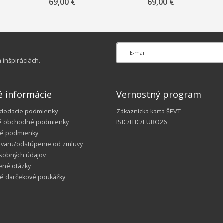
,
Velvet Blue“, 2025
Green“, 2025
69,00 €
69,00 €
inšpiráciách.
é informácie
Vernostný program
 dodacie podmienky
Zákaznícka karta ŠEVT
é obchodné podmienky
ISIC/ITIC/EURO26
é podmienky
ovaru/odstúpenie od zmluvy
sobných údajov
ené otázky
ké darčekové poukážky