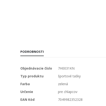
PODROBNOSTI
Viac
Objednávacie číslo
7H0031KN
informácií
Typ produktu
športové tašky
Farba
zelená
Určenie
pre chlapcov
EAN Kód
7049982352328