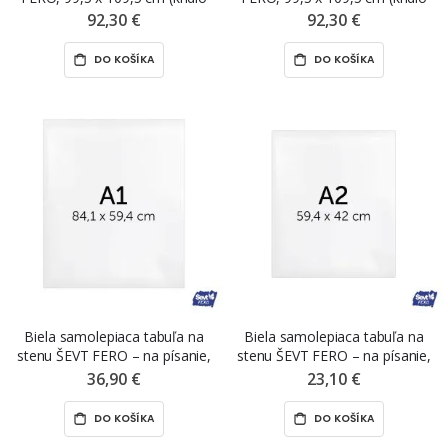
tabule), s mriežkou
tabule), s linajkami
92,30 €
92,30 €
DO KOŠÍKA
DO KOŠÍKA
Biela samolepiaca tabuľa na
Biela samolepiaca tabuľa na
stenu ŠEVT FERO – na písanie,
stenu ŠEVT FERO – na písanie,
A1, 84,1 x 59,4 cm
A2, 59,4 x 42 cm
36,90 €
23,10 €
DO KOŠÍKA
DO KOŠÍKA