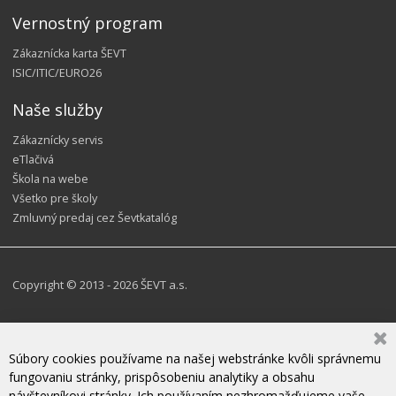
Vernostný program
Zákaznícka karta ŠEVT
ISIC/ITIC/EURO26
Naše služby
Zákaznícky servis
eTlačivá
Škola na webe
Všetko pre školy
Zmluvný predaj cez Ševtkatalóg
Copyright © 2013 - 2026 ŠEVT a.s.
Súbory cookies používame na našej webstránke kvôli správnemu
fungovaniu stránky, prispôsobeniu analytiky a obsahu
návštevníkovi stránky. Ich používaním nezhromažďujeme vaše