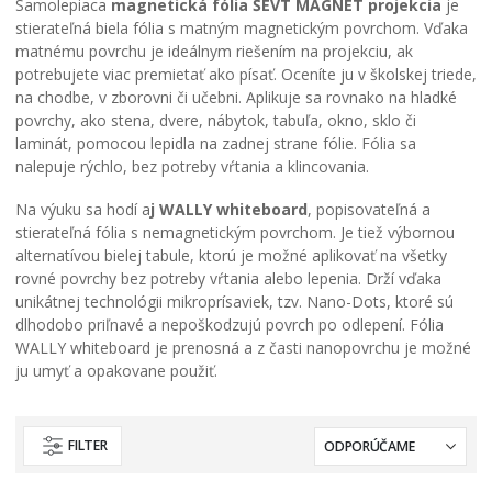
Samolepiaca
magnetická fólia ŠEVT MAGNET projekcia
je
stierateľná biela fólia s matným magnetickým povrchom. Vďaka
matnému povrchu je ideálnym riešením na projekciu, ak
potrebujete viac premietať ako písať. Oceníte ju v školskej triede,
na chodbe, v zborovni či učebni. Aplikuje sa rovnako na hladké
povrchy, ako stena, dvere, nábytok, tabuľa, okno, sklo či
laminát, pomocou lepidla na zadnej strane fólie. Fólia sa
nalepuje rýchlo, bez potreby vŕtania a klincovania.
Na výuku sa hodí a
j WALLY whiteboard
, popisovateľná a
stierateľná fólia s nemagnetickým povrchom. Je tiež výbornou
alternatívou bielej tabule, ktorú je možné aplikovať na všetky
rovné povrchy bez potreby vŕtania alebo lepenia. Drží vďaka
unikátnej technológii mikroprísaviek, tzv. Nano-Dots, ktoré sú
dlhodobo priľnavé a nepoškodzujú povrch po odlepení. Fólia
WALLY whiteboard je prenosná a z časti nanopovrchu je možné
ju umyť a opakovane použiť.
FILTER