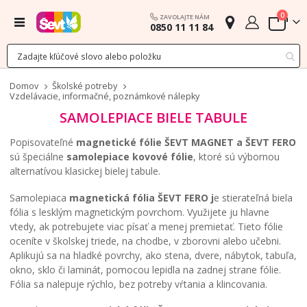
polož
0
ZAVOLAJTE NÁM
Menu
0850 11 11 84
Cart
Domov
Školské potreby
Vzdelávacie, informačné, poznámkové nálepky
SAMOLEPIACE BIELE TABULE
Popisovateľné
magnetické fólie ŠEVT MAGNET a ŠEVT FERO
sú špeciálne
samolepiace kovové fólie
, ktoré sú výbornou
alternatívou klasickej bielej tabule.
Samolepiaca
magnetická fólia ŠEVT FERO j
e stierateľná biela
fólia s lesklým magnetickým povrchom. Využijete ju hlavne
vtedy, ak potrebujete viac písať a menej premietať. Tieto fólie
oceníte v školskej triede, na chodbe, v zborovni alebo učebni.
Aplikujú sa na hladké povrchy, ako stena, dvere, nábytok, tabuľa,
okno, sklo či laminát, pomocou lepidla na zadnej strane fólie.
Fólia sa nalepuje rýchlo, bez potreby vŕtania a klincovania.