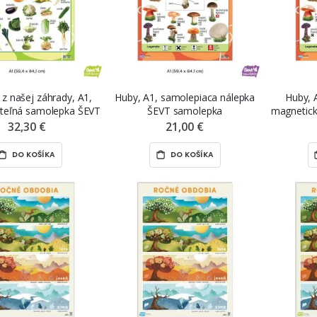
 z našej záhrady, A1,
Huby, A1, samolepiaca nálepka
Huby, 
iteľná samolepka ŠEVT
ŠEVT samolepka
magnetic
NANO print
32,30 €
21,00 €
DO KOŠÍKA
DO KOŠÍKA