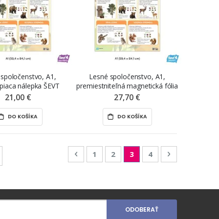
spoločenstvo, A1,
Lesné spoločenstvo, A1,
piaca nálepka ŠEVT
premiestniteľná magnetická fólia
samolepka
ŠEVT MAGNET
21,00 €
27,70 €
DO KOŠÍKA
DO KOŠÍKA
Page
Page
Predchádzajúca
Page
Page
You're currently readin
Page
Page
Nasledujúca
1
2
3
4
ODOBERAŤ