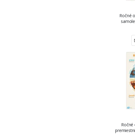
Ročné o
samole
Ročné 
premiestni