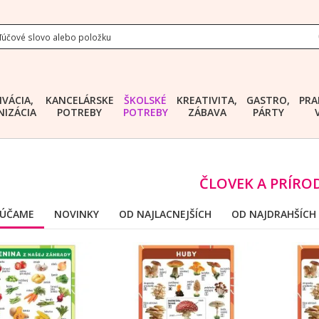
IVÁCIA,
KANCELÁRSKE
ŠKOLSKÉ
KREATIVITA,
GASTRO,
PRA
IZÁCIA
POTREBY
POTREBY
ZÁBAVA
PÁRTY
ČLOVEK A PRÍRO
ÚČAME
NOVINKY
OD NAJLACNEJŠÍCH
OD NAJDRAHŠÍCH