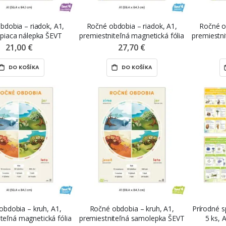
bdobia – riadok, A1,
Ročné obdobia – riadok, A1,
Ročné o
piaca nálepka ŠEVT
premiestniteľná magnetická fólia
premiestn
samolepka
ŠEVT MAGNET
21,00 €
27,70 €
DO KOŠÍKA
DO KOŠÍKA
obdobia – kruh, A1,
Ročné obdobia – kruh, A1,
Prírodné s
teľná magnetická fólia
premiestniteľná samolepka ŠEVT
5 ks, 