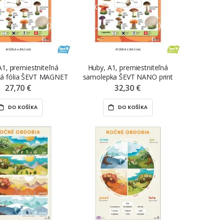
A1, premiestniteľná
Huby, A1, premiestniteľná
ká fólia ŠEVT MAGNET
samolepka ŠEVT NANO print
27,70 €
32,30 €
DO KOŠÍKA
DO KOŠÍKA