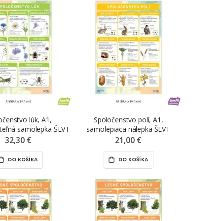
očenstvo lúk, A1,
Spoločenstvo polí, A1,
iteľná samolepka ŠEVT
samolepiaca nálepka ŠEVT
NANO print
samolepka
32,30 €
21,00 €
DO KOŠÍKA
DO KOŠÍKA