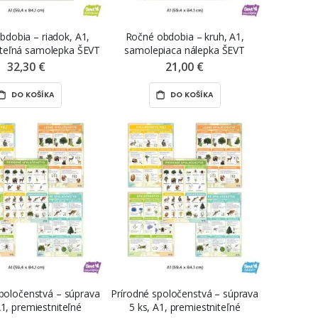
bdobia – riadok, A1,
Ročné obdobia – kruh, A1,
iteľná samolepka ŠEVT
samolepiaca nálepka ŠEVT
NANO print
samolepka
32,30 €
21,00 €
DO KOŠÍKA
DO KOŠÍKA
poločenstvá – súprava
Prírodné spoločenstvá – súprava
A1, premiestniteľné
5 ks, A1, premiestniteľné