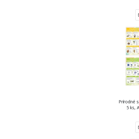
Š
Prírodné 
5 ks, 
samolep