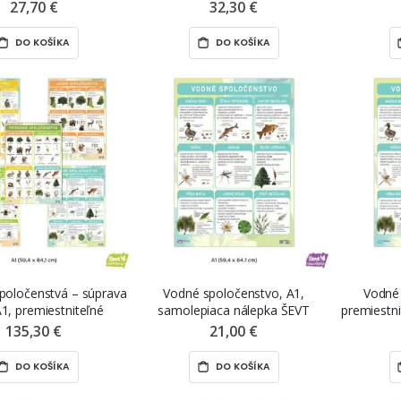
EVT MAGNET
NANO print
samole
27,70 €
32,30 €
DO KOŠÍKA
DO KOŠÍKA
spoločenstvá – súprava
Vodné spoločenstvo, A1,
Vodné 
A1, premiestniteľné
samolepiaca nálepka ŠEVT
premiestni
ky ŠEVT NANO print
samolepka
Š
135,30 €
21,00 €
DO KOŠÍKA
DO KOŠÍKA