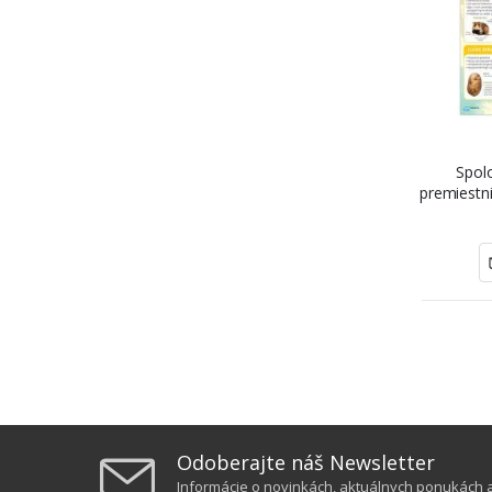
Spolo
premiestni
Š
Odoberajte náš Newsletter
Informácie o novinkách, aktuálnych ponukách a 