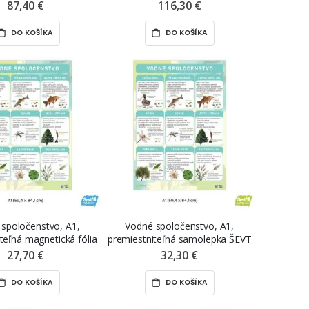
piace nálepky ŠEVT
magnetické fólie ŠEVT MAGNET
87,40 €
116,30 €
samolepka
DO KOŠÍKA
DO KOŠÍKA
spoločenstvo, A1,
Vodné spoločenstvo, A1,
teľná magnetická fólia
premiestniteľná samolepka ŠEVT
EVT MAGNET
NANO print
27,70 €
32,30 €
DO KOŠÍKA
DO KOŠÍKA