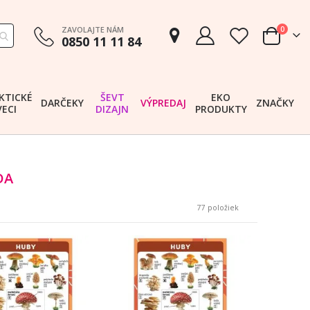
položk
ZAVOLAJTE NÁM
0
0850 11 11 84
Cart
KTICKÉ
ŠEVT
EKO
DARČEKY
VÝPREDAJ
ZNAČKY
VECI
DIZAJN
PRODUKTY
DA
77
položiek