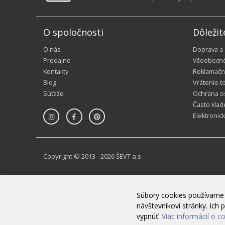
O spoločnosti
Dôležit
O nás
Doprava a
Predajne
Všeobecn
Kontakty
Reklamačn
Blog
Vrátenie t
Súťaže
Ochrana o
Často klad
Elektronic
Copyright © 2013 - 2026 ŠEVT a.s.
Súbory cookies používame 
návštevníkovi stránky. Ic
vypnúť.
Viac informácií o c