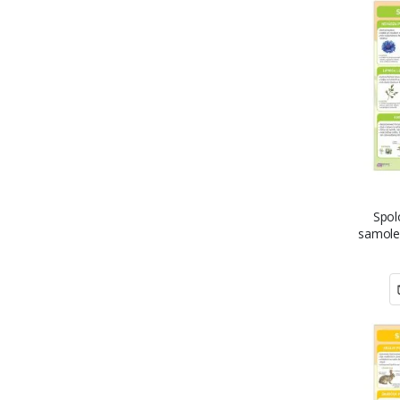
Spol
samole