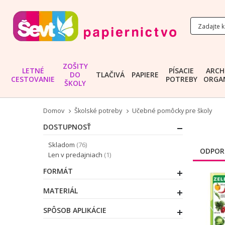
ZOŠITY
LETNÉ
PÍSACIE
ARCH
DO
TLAČIVÁ
PAPIERE
CESTOVANIE
POTREBY
ORGAN
ŠKOLY
Domov
Školské potreby
Učebné pomôcky pre školy
DOSTUPNOSŤ
položky
Skladom
76
ODPOR
položka
Len v predajniach
1
FORMÁT
MATERIÁL
SPÔSOB APLIKÁCIE