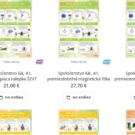
očenstvo lúk, A1,
Spoločenstvo lúk, A1,
Spol
piaca nálepka ŠEVT
premiestniteľná magnetická fólia
premiestn
samolepka
ŠEVT MAGNET
21,00 €
27,70 €
DO KOŠÍKA
DO KOŠÍKA