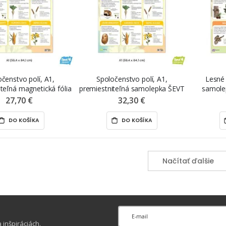
čenstvo polí, A1,
Spoločenstvo polí, A1,
Lesné 
teľná magnetická fólia
premiestniteľná samolepka ŠEVT
samole
EVT MAGNET
NANO print
27,70 €
32,30 €
DO KOŠÍKA
DO KOŠÍKA
Načítať ďalšie
inšpiráciách.