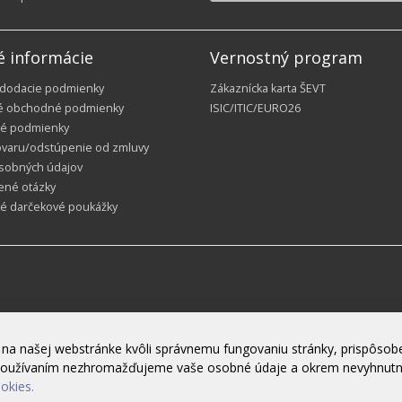
é informácie
Vernostný program
 dodacie podmienky
Zákaznícka karta ŠEVT
é obchodné podmienky
ISIC/ITIC/EURO26
é podmienky
ovaru/odstúpenie od zmluvy
sobných údajov
ené otázky
ké darčekové poukážky
na našej webstránke kvôli správnemu fungovaniu stránky, prispôsobe
h používaním nezhromažďujeme vaše osobné údaje a okrem nevyhnut
ookies.