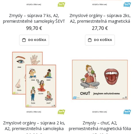
Zmysly – súprava 7 ks, A2,
Zmyslové orgány – súprava 2ks,
premiestniteľné samolepky ŠEVT
A2, premiestniteľná magnetická
NANO print
fólia ŠEVT MAGNET
99,70 €
27,70 €
DO KOŠÍKA
DO KOŠÍKA
Zmyslové orgány – súprava 2 ks,
Zmysly – chuť, A2,
A2, premiestniteľná samolepka
premiestniteľná magnetická fólia