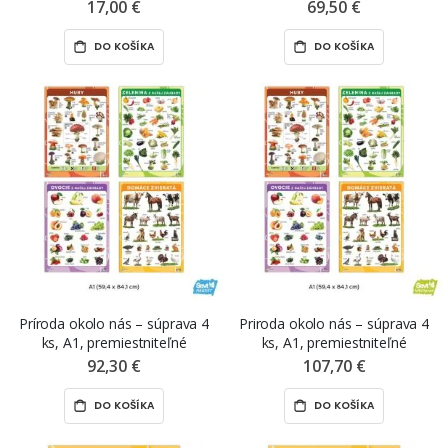
NANO print
samolepiace nálepky ŠEVT
17,00 €
69,50 €
samolepka
DO KOŠÍKA
DO KOŠÍKA
Príroda okolo nás – súprava 4
Priroda okolo nás – súprava 4
ks, A1, premiestniteľné
ks, A1, premiestniteľné
magnetické fólie ŠEVT MAGNET
samolepky ŠEVT NANO print
92,30 €
107,70 €
DO KOŠÍKA
DO KOŠÍKA