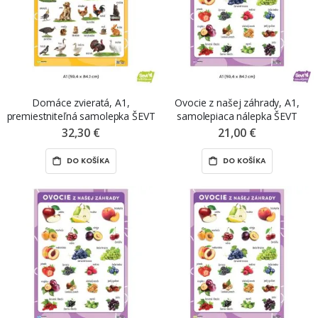
Domáce zvieratá, A1,
Ovocie z našej záhrady, A1,
premiestniteľná samolepka ŠEVT
samolepiaca nálepka ŠEVT
NANO print
samolepka
32,30 €
21,00 €
DO KOŠÍKA
DO KOŠÍKA