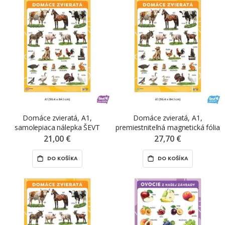
Domáce zvieratá, A1,
Domáce zvieratá, A1,
samolepiaca nálepka ŠEVT
premiestniteľná magnetická fólia
samolepka
ŠEVT MAGNET
21,00 €
27,70 €
DO KOŠÍKA
DO KOŠÍKA