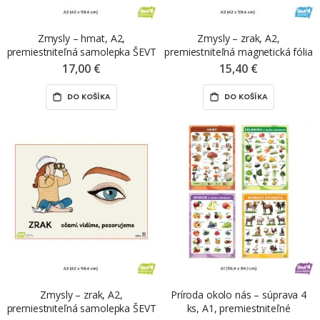
Zmysly – hmat, A2,
Zmysly – zrak, A2,
premiestniteľná samolepka ŠEVT
premiestniteľná magnetická fólia
NANO print
ŠEVT MAGNET
17,00 €
15,40 €
DO KOŠÍKA
DO KOŠÍKA
Zmysly – zrak, A2,
Príroda okolo nás – súprava 4
premiestniteľná samolepka ŠEVT
ks, A1, premiestniteľné