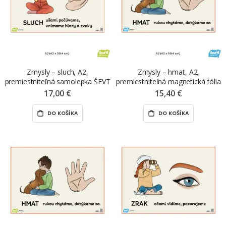
Zmysly – sluch, A2,
Zmysly – hmat, A2,
premiestniteľná samolepka ŠEVT
premiestniteľná magnetická fólia
NANO print
ŠEVT MAGNET
17,00 €
15,40 €
DO KOŠÍKA
DO KOŠÍKA