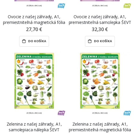
Ovocie z našej záhrady, A1,
Ovocie z našej záhrady, A1,
premiestniteľná magnetická fólia
premiestniteľná samolepka ŠEVT
ŠEVT MAGNET
NANO print
27,70 €
32,30 €
DO KOŠÍKA
DO KOŠÍKA
Zelenina z našej záhrady, A1,
Zelenina z našej záhrady, A1,
samolepiaca nálepka ŠEVT
premiestniteľná magnetická fólia