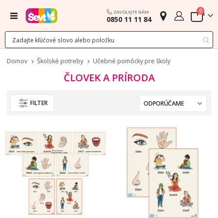
polož
0
ZAVOLAJTE NÁM
Menu
0850 11 11 84
Cart
Domov
Školské potreby
Učebné pomôcky pre školy
ČLOVEK A PRÍRODA
FILTER