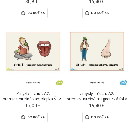
ŠEVT NANO print
ŠEVT MAGNET
30,80 €
15,40 €
DO KOŠÍKA
DO KOŠÍKA
Zmysly – chuť, A2,
Zmysly – čuch, A2,
premiestniteľná samolepka ŠEVT
premiestniteľná magnetická fólia
NANO print
ŠEVT MAGNET
17,00 €
15,40 €
DO KOŠÍKA
DO KOŠÍKA