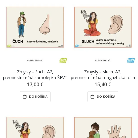
Zmysly – čuch, A2,
Zmysly – sluch, A2,
premiestniteľná samolepka ŠEVT
premiestniteľná magnetická fólia
NANO print
ŠEVT MAGNET
17,00 €
15,40 €
DO KOŠÍKA
DO KOŠÍKA