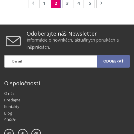
Page
Page
Predchádzajúca
Page
You're currently reading page
Page
Page
Page
Page
Nasledujúca
1
2
3
4
5
Odoberajte náš Newsletter
Informácie o novinkách, aktuálnych ponukách a
inšpiráciách.
ODOBERAŤ
O spoločnosti
O nás
Predajne
Kontakty
Blog
Súťaže