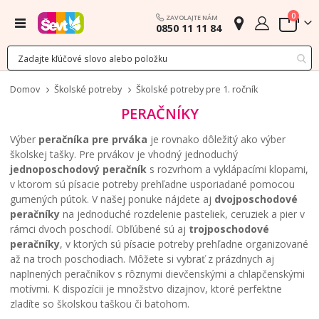
polož
0
ZAVOLAJTE NÁM
Menu
0850 11 11 84
Cart
Domov
Školské potreby
Školské potreby pre 1. ročník
PERAČNÍKY
Výber
peračníka pre prváka
je rovnako dôležitý ako výber
školskej tašky. Pre prvákov je vhodný jednoduchý
jednoposchodový peračník
s rozvrhom a vyklápacími klopami,
v ktorom sú písacie potreby prehľadne usporiadané pomocou
gumených pútok. V našej ponuke nájdete aj
dvojposchodové
peračníky
na jednoduché rozdelenie pasteliek, ceruziek a pier v
rámci dvoch poschodí. Obľúbené sú aj
trojposchodové
peračníky
, v ktorých sú písacie potreby prehľadne organizované
až na troch poschodiach. Môžete si vybrať z prázdnych aj
naplnených peračníkov s rôznymi dievčenskými a chlapčenskými
motívmi. K dispozícii je množstvo dizajnov, ktoré perfektne
zladíte so školskou taškou či batohom.