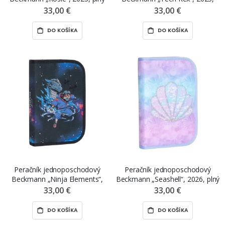
plný
33,00 €
33,00 €
DO KOŠÍKA
DO KOŠÍKA
Peračník jednoposchodový
Peračník jednoposchodový
Beckmann „Ninja Elements“,
Beckmann „Seashell“, 2026, plný
2025, plný
33,00 €
33,00 €
DO KOŠÍKA
DO KOŠÍKA