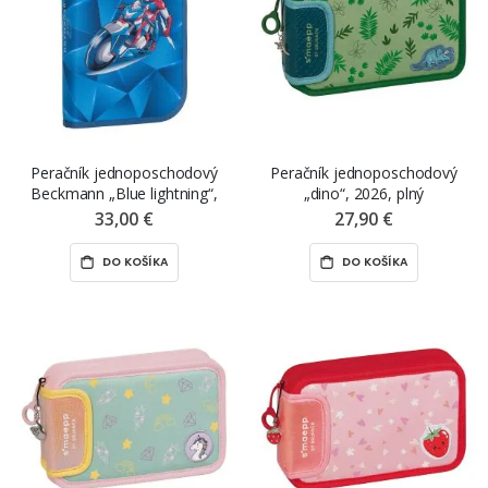
Peračník jednoposchodový
Peračník jednoposchodový
Beckmann „Blue lightning“,
„dino“, 2026, plný
2026, plný
33,00 €
27,90 €
DO KOŠÍKA
DO KOŠÍKA