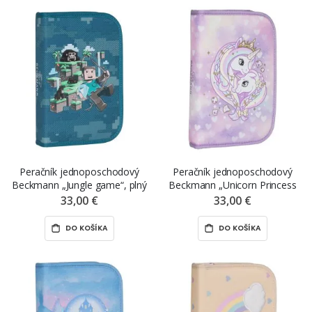
Peračník jednoposchodový
Peračník jednoposchodový
Beckmann „Jungle game“, plný
Beckmann „Unicorn Princess
Purple“, plný
33,00 €
33,00 €
DO KOŠÍKA
DO KOŠÍKA