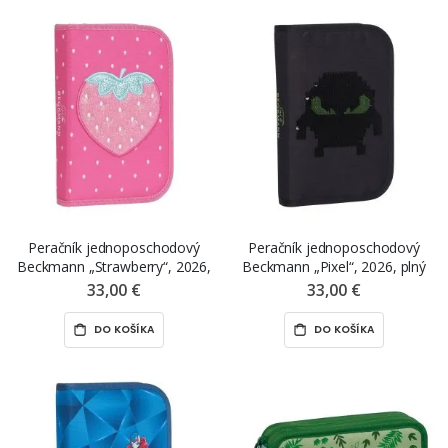
Peračník jednoposchodový
Peračník jednoposchodový
Beckmann „Strawberry“, 2026,
Beckmann „Pixel“, 2026, plný
plný
33,00 €
33,00 €
DO KOŠÍKA
DO KOŠÍKA