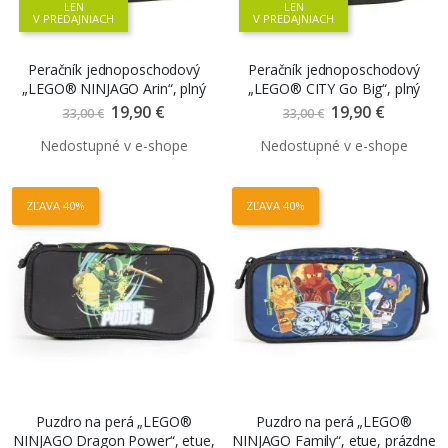
LEN
LEN
V PREDAJNIACH
V PREDAJNIACH
Peračník jednoposchodový
Peračník jednoposchodový
„LEGO® NINJAGO Arin“, plný
„LEGO® CITY Go Big“, plný
19,90 €
Znížená
19,90 €
Znížená
33,00 €
33,00 €
cena
cena
ZĽAVA 40%
ZĽAVA 40%
Puzdro na perá „LEGO®
Puzdro na perá „LEGO®
NINJAGO Dragon Power“, etue,
NINJAGO Family“, etue, prázdne