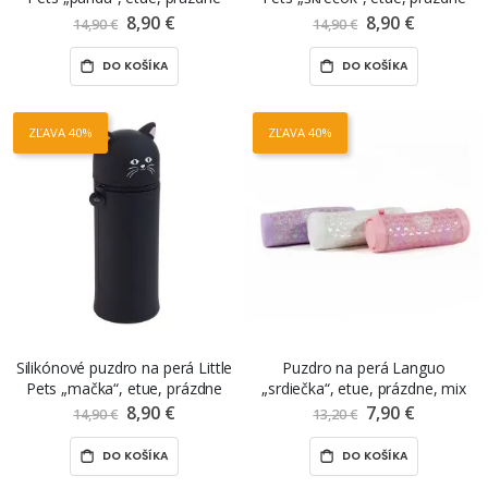
8,90 €
Znížená
8,90 €
Znížená
14,90 €
14,90 €
cena
cena
DO KOŠÍKA
DO KOŠÍKA
ZĽAVA 40%
ZĽAVA 40%
Silikónové puzdro na perá Little
Puzdro na perá Languo
Pets „mačka“, etue, prázdne
„srdiečka“, etue, prázdne, mix
farieb
8,90 €
Znížená
7,90 €
Znížená
14,90 €
13,20 €
cena
cena
DO KOŠÍKA
DO KOŠÍKA