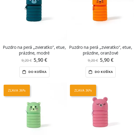
Puzdro na perá „zvieratko“, etue,
Puzdro na perá „zvieratko“, etue,
prázdne, modré
prázdne, oranžové
5,90 €
Znížená
5,90 €
Znížená
9,20 €
9,20 €
cena
cena
DO KOŠÍKA
DO KOŠÍKA
ZĽAVA 36%
ZĽAVA 36%