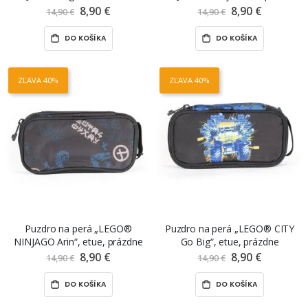
prázdne
8,90 €
Znížená
8,90 €
Znížená
14,90 €
14,90 €
cena
cena
DO KOŠÍKA
DO KOŠÍKA
ZĽAVA 40%
ZĽAVA 40%
Puzdro na perá „LEGO®
Puzdro na perá „LEGO® CITY
NINJAGO Arin“, etue, prázdne
Go Big“, etue, prázdne
8,90 €
Znížená
8,90 €
Znížená
14,90 €
14,90 €
cena
cena
DO KOŠÍKA
DO KOŠÍKA