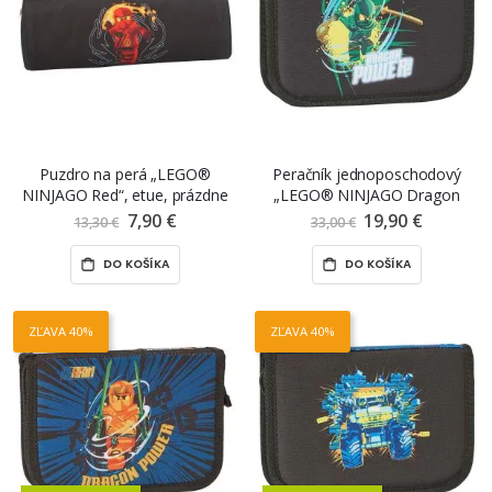
Puzdro na perá „LEGO®
Peračník jednoposchodový
NINJAGO Red“, etue, prázdne
„LEGO® NINJAGO Dragon
Power“, plný
7,90 €
Znížená
19,90 €
Znížená
13,30 €
33,00 €
cena
cena
DO KOŠÍKA
DO KOŠÍKA
ZĽAVA 40%
ZĽAVA 40%