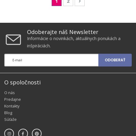
You're currently reading page
Page
Page
Nasledujúca
1
2
Odoberajte náš Newsletter
Informácie o novinkách, aktuálnych ponukách a
inšpiráciách.
ODOBERAŤ
O spoločnosti
O nás
Predajne
Kontakty
Blog
Súťaže