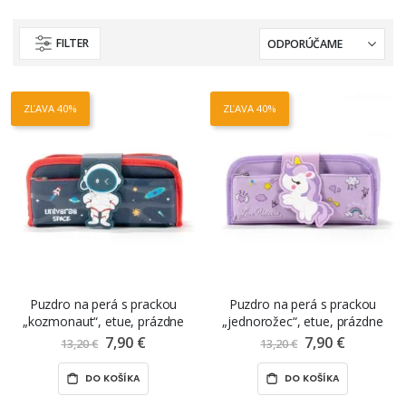
FILTER
ZĽAVA 40%
ZĽAVA 40%
Puzdro na perá s prackou
Puzdro na perá s prackou
„kozmonaut“, etue, prázdne
„jednorožec“, etue, prázdne
7,90 €
Znížená
7,90 €
Znížená
13,20 €
13,20 €
cena
cena
DO KOŠÍKA
DO KOŠÍKA