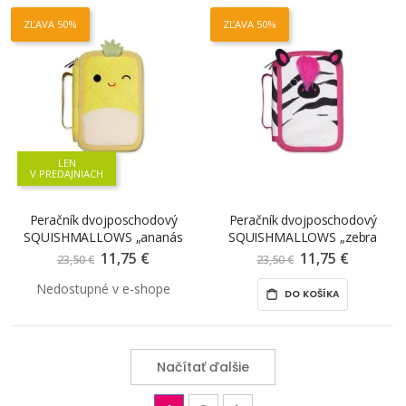
ZĽAVA 50%
ZĽAVA 50%
LEN
V PREDAJNIACH
Peračník dvojposchodový
Peračník dvojposchodový
SQUISHMALLOWS „ananás
SQUISHMALLOWS „zebra
Maui“ plyšový, prázdny
Tracey“ plyšový, prázdny
11,75 €
Znížená
11,75 €
Znížená
23,50 €
23,50 €
cena
cena
DO KOŠÍKA
Načítať ďalšie
Page