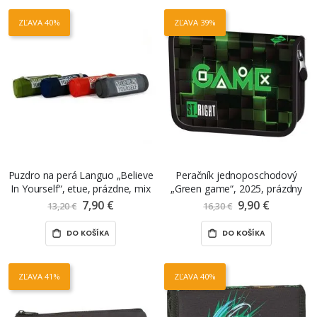
ZĽAVA 40%
ZĽAVA 39%
Puzdro na perá Languo „Believe
Peračník jednoposchodový
In Yourself“, etue, prázdne, mix
„Green game“, 2025, prázdny
farieb
7,90 €
Znížená
9,90 €
Znížená
13,20 €
16,30 €
cena
cena
DO KOŠÍKA
DO KOŠÍKA
ZĽAVA 41%
ZĽAVA 40%