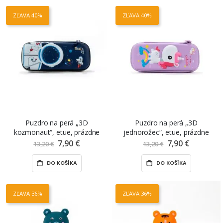
ZĽAVA 40%
ZĽAVA 40%
Puzdro na perá „3D
Puzdro na perá „3D
kozmonaut“, etue, prázdne
jednorožec“, etue, prázdne
7,90 €
Znížená
7,90 €
Znížená
13,20 €
13,20 €
cena
cena
DO KOŠÍKA
DO KOŠÍKA
ZĽAVA 36%
ZĽAVA 36%