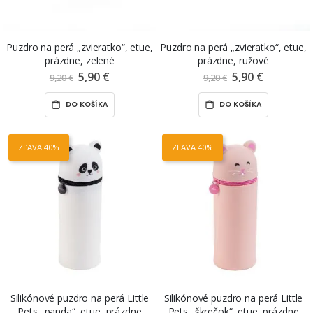
Puzdro na perá „zvieratko“, etue,
Puzdro na perá „zvieratko“, etue,
prázdne, zelené
prázdne, ružové
5,90 €
Znížená
5,90 €
Znížená
9,20 €
9,20 €
cena
cena
DO KOŠÍKA
DO KOŠÍKA
ZĽAVA 40%
ZĽAVA 40%
Silikónové puzdro na perá Little
Silikónové puzdro na perá Little
Pets „panda“, etue, prázdne
Pets „škrečok“, etue, prázdne