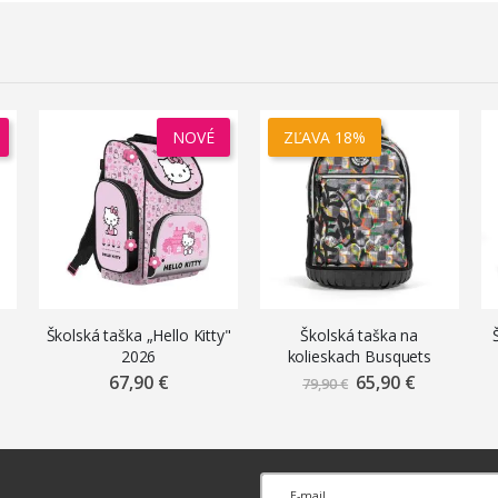
NOVÉ
ZĽAVA 18%
Školská taška „Hello Kitty"
Školská taška na
2026
kolieskach Busquets
trolley „Reverse“
67,90 €
65,90 €
Znížená
79,90 €
cena