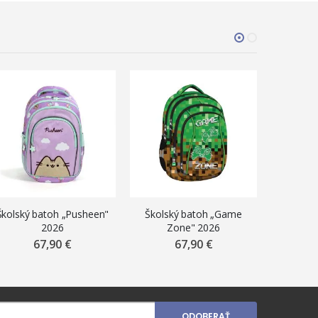
Školský batoh „Pusheen"
Školský batoh „Game
Školsk
2026
Zone" 2026
planéta
67,90 €
67,90 €
ODOBERAŤ