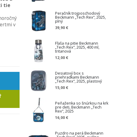
 tie
Peračník trojposchodový
Beckmann „Tech Rex“, 2025,
lhoročný
plný
ertmi v
39,90 €
Fľaša na pitie Beckmann
„Tech Rex“, 2025, 400 ml,
tritanová
12,00 €
Desiatový box s
priehradkami Beckmann
„Tech Rex“, 2025, plastový
15,00 €
Ť
Peňaženka so šnúrkou na krk
pre deti, Beckmann „Tech
Rex“, 2025
16,00 €
Puzdro na perá Beckmann