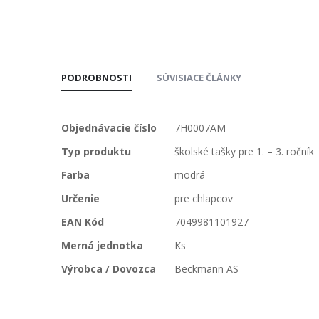
PODROBNOSTI
SÚVISIACE ČLÁNKY
Viac
Objednávacie číslo
7H0007AM
informácií
Typ produktu
školské tašky pre 1. – 3. ročník
Farba
modrá
Určenie
pre chlapcov
EAN Kód
7049981101927
Merná jednotka
Ks
Výrobca / Dovozca
Beckmann AS