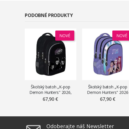
PODOBNÉ PRODUKTY
NOVÉ
NOVÉ
Školský batoh „K-pop
Školský batoh „K-pop
Demon Hunters" 2026,
Demon Hunters" 2026
čierny
67,90 €
67,90 €
Odoberajte náš Newsletter