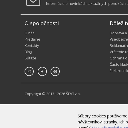
Informácie o novinkách, aktuálnych ponukách a 
O spoločnosti
Dôležit
O nás
Doprava a
Predajne
Všeobecn
Kontakty
Reklamačn
Blog
Vrátenie t
Súťaže
Ochrana o
Často klad
Elektronic
Copyright © 2013 - 2026 ŠEVT a.s.
Súbory cookies používame 
návštevníkovi stránky. Ic
vypnúť.
Viac informácií o c