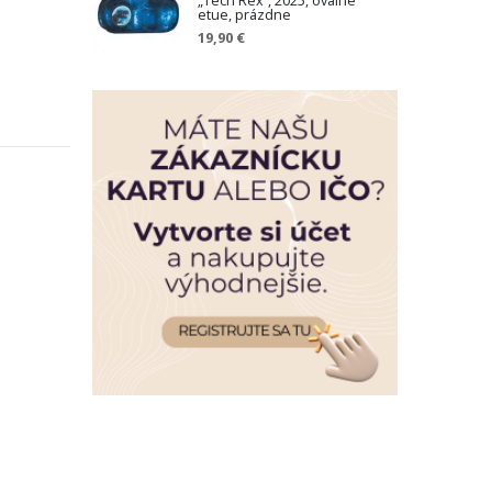
„Tech Rex“, 2025, oválne
etue, prázdne
19,90 €