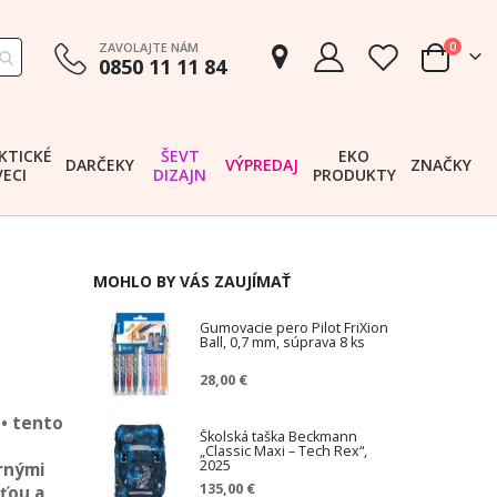
položk
ZAVOLAJTE NÁM
0
0850 11 11 84
Cart
KTICKÉ
ŠEVT
EKO
DARČEKY
VÝPREDAJ
ZNAČKY
VECI
DIZAJN
PRODUKTY
MOHLO BY VÁS ZAUJÍMAŤ
Gumovacie pero Pilot FriXion
Ball, 0,7 mm, súprava 8 ks
28,00 €
• tento
Školská taška Beckmann
„Classic Maxi – Tech Rex“,
2025
rnými
135,00 €
ťou a