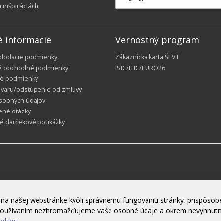
inšpiráciách.
é informácie
Vernostný program
 dodacie podmienky
Zákaznícka karta ŠEVT
é obchodné podmienky
ISIC/ITIC/EURO26
é podmienky
ovaru/odstúpenie od zmluvy
sobných údajov
ené otázky
ké darčekové poukážky
na našej webstránke kvôli správnemu fungovaniu stránky, prispôsobe
h používaním nezhromažďujeme vaše osobné údaje a okrem nevyhnut
ookies.