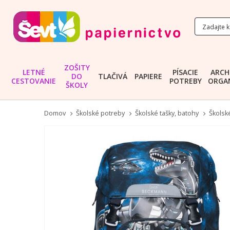
ZOŠITY
LETNÉ
PÍSACIE
ARCH
DO
TLAČIVÁ
PAPIERE
CESTOVANIE
POTREBY
ORGAN
ŠKOLY
Domov
Školské potreby
Školské tašky, batohy
Školské
Preskočiť
na
koniec
galérie
obrázkov