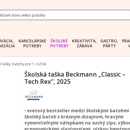
IVÁCIA,
KANCELÁRSKE
ŠKOLSKÉ
KREATIVITA,
GASTRO,
PRA
IZÁCIA
POTREBY
POTREBY
ZÁBAVA
PÁRTY
 tašky, batohy pre 1. ročník
Školská taška Beckmann „Classic –
Tech Rex“, 2025
•
svetový bestseller medzi školskými batohmi 
školský batoh s krásnym dizajnom, hravými
vymeniteľnými nálepkami na suchý zips, výbo
ergonomickými vlastnosťami, nízkou hmotnos