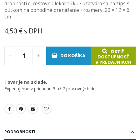
drobnosti či cestovnú lekárničku • uzatvára sa na zips s
pútkom na pohodlné prenášanie • rozmery: 20 × 12 × 6
cm
4,50 €
ZISTIŤ
DO KOŠÍKA
DOSTUPNOSŤ
V PREDAJNIACH
Tovar je na sklade.
Expedujeme v priebehu 5 až 7 pracovných dní.
PODROBNOSTI