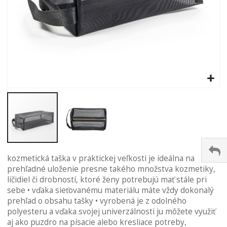
Preskočiť
kozmetická taška v praktickej veľkosti je ideálna na
na
prehľadné uloženie presne takého množstva kozmetiky,
začiatok
líčidiel či drobností, ktoré ženy potrebujú mať stále pri
galérie
sebe • vďaka sieťovanému materiálu máte vždy dokonalý
obrázkov
prehľad o obsahu tašky • vyrobená je z odolného
polyesteru a vďaka svojej univerzálnosti ju môžete využiť
aj ako puzdro na písacie alebo kresliace potreby,