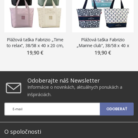
Plážová taška Fabrizio „Time
Plážová taška Fabrizio
to relax“, 38/58 x 40 x 20 cm,
„Marine club“, 38/58 x 40 x
mix motívov
20 cm, mix motívov
19,90 €
19,90 €
Odoberajte náš Newsletter
Informácie o novinkách, aktuálnych ponukách a
inšpiráciách.
ODOBERAŤ
O spoločnosti