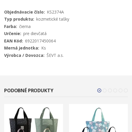
Viac
KS2374A
informácií
kozmetické tašky
čierna
pre dievčatá
6922017450064
Ks
ŠEVT a.s.
PODOBNÉ PRODUKTY