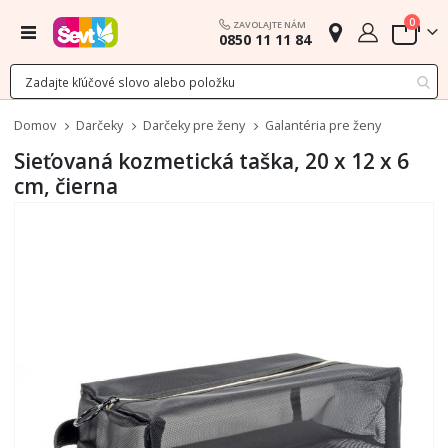
polož
0
ZAVOLAJTE NÁM
Menu
0850 11 11 84
Cart
Domov
Darčeky
Darčeky pre ženy
Galantéria pre ženy
Sieťovaná kozmetická taška, 20 x 12 x 6
cm, čierna
Preskočiť
na
koniec
galérie
obrázkov