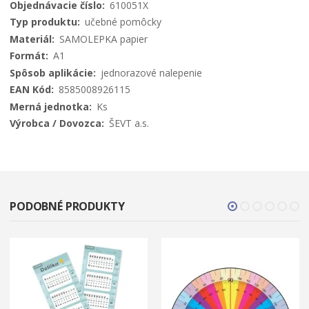
Viac
610051X
informácií
učebné pomôcky
SAMOLEPKA papier
A1
jednorazové nalepenie
8585008926115
Ks
ŠEVT a.s.
PODOBNÉ PRODUKTY