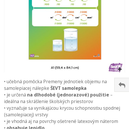
Preskočiť
na
• učebná pomôcka Premeny jednotiek objemu na
začiatok
samolepiacej nálepke
ŠEVT samolepka
galérie
• je určená
na dlhodobé (jednorazové) použitie
–
obrázkov
ideálna na skrášlenie školských priestorov
• vyznačuje sa vynikajúcou krycou schopnosťou spodnej
(samolepiacej) vrstvy
• je vhodná aj na povrchy ošetrené latexovým náterom
•
obsahuje lepidlo