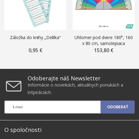
Záložka do knihy „Delilka“
Uhlomer pod dvere 180°, 160
x 80 cm, samolepiaca
nálepka na podlahu ŠEVT
0,95 €
153,80 €
FLOOR
Odoberajte náš Newsletter
Informácie o novinkách, aktuálnych ponukách a
inšpiráciách.
ODOBERAŤ
O spoločnosti