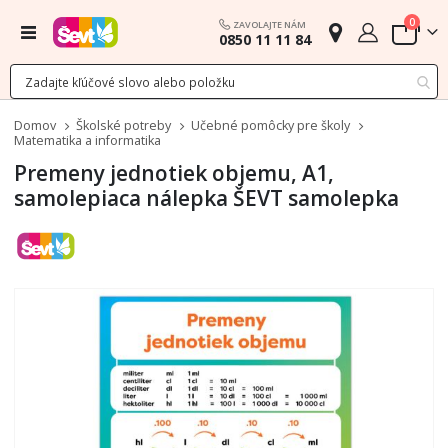
polož
0
ZAVOLAJTE NÁM
Menu
0850 11 11 84
Cart
Domov
Školské potreby
Učebné pomôcky pre školy
Matematika a informatika
Premeny jednotiek objemu, A1,
samolepiaca nálepka ŠEVT samolepka
Preskočiť
na
koniec
galérie
obrázkov