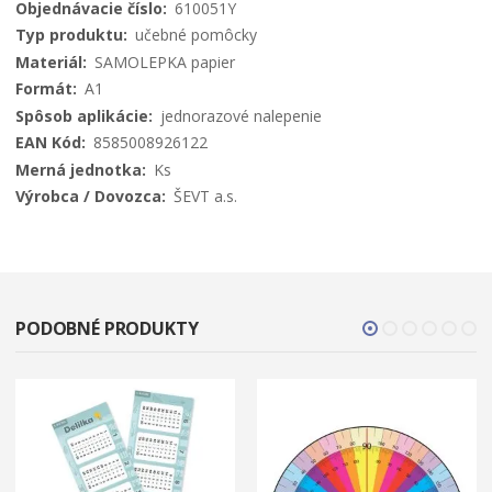
Viac
610051Y
informácií
učebné pomôcky
SAMOLEPKA papier
A1
jednorazové nalepenie
8585008926122
Ks
ŠEVT a.s.
PODOBNÉ PRODUKTY