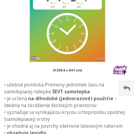
Preskočiť
na
• učebná pomôcka Premeny jednotiek času na
začiatok
samolepiacej nálepke
ŠEVT samolepka
galérie
• je určená
na dlhodobé (jednorazové) použitie
–
obrázkov
ideálna na skrášlenie školských priestorov
• vyznačuje sa vynikajúcou krycou schopnosťou spodnej
(samolepiacej) vrstvy
• je vhodná aj na povrchy ošetrené latexovým náterom
•
obsahuje lepidlo