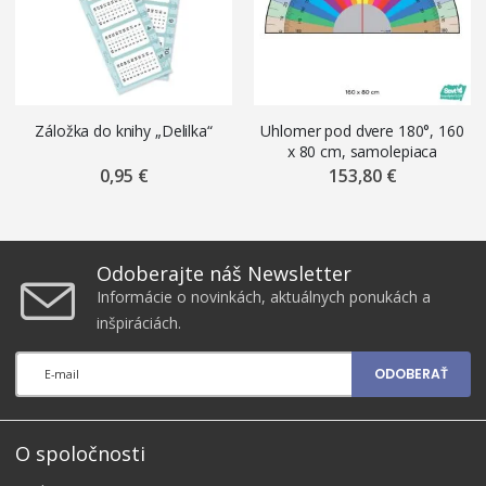
Záložka do knihy „Delilka“
Uhlomer pod dvere 180°, 160
x 80 cm, samolepiaca
nálepka na podlahu ŠEVT
0,95 €
153,80 €
FLOOR
Odoberajte náš Newsletter
Informácie o novinkách, aktuálnych ponukách a
inšpiráciách.
ODOBERAŤ
O spoločnosti