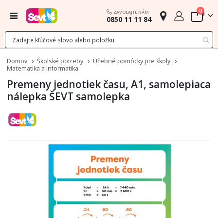
polož
0
ZAVOLAJTE NÁM
Menu
0850 11 11 84
Cart
Domov
Školské potreby
Učebné pomôcky pre školy
Matematika a informatika
Premeny jednotiek času, A1, samolepiaca
nálepka ŠEVT samolepka
Preskočiť
na
koniec
galérie
obrázkov