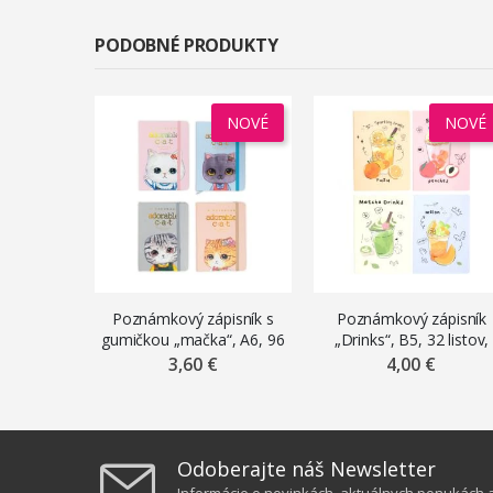
PODOBNÉ PRODUKTY
NOVÉ
NOVÉ
Poznámkový zápisník s
Poznámkový zápisník
gumičkou „mačka“, A6, 96
„Drinks“, B5, 32 listov,
listov, linajkový, mix
linajkový, mix motívov
3,60 €
4,00 €
motívov
Odoberajte náš Newsletter
Informácie o novinkách, aktuálnych ponukách a 