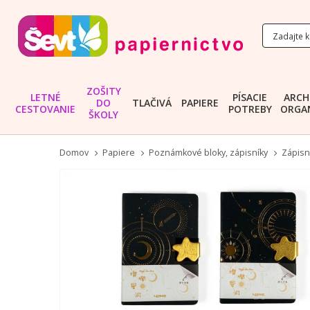
ZOŠITY
LETNÉ
PÍSACIE
ARCH
DO
TLAČIVÁ
PAPIERE
CESTOVANIE
POTREBY
ORGAN
ŠKOLY
Domov
Papiere
Poznámkové bloky, zápisníky
Zápisn
Preskočiť
na
koniec
galérie
obrázkov