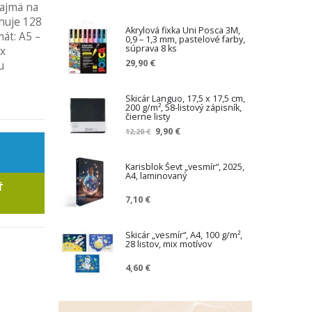
najmä na
huje 128
Akrylová fixka Uni Posca 3M,
át: A5 –
0,9 – 1,3 mm, pastelové farby,
súprava 8 ks
x
29,90 €
u
Skicár Languo, 17,5 x 17,5 cm,
200 g/m², 58-listový zápisník,
čierne listy
Z
9,90 €
12,20 €
n
í
ž
Karisblok Ševt „vesmír“, 2025,
A4, laminovaný
e
Ť
n
7,10 €
á
c
e
Skicár „vesmír“, A4, 100 g/m²,
n
28 listov, mix motívov
a
4,60 €