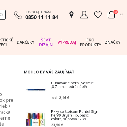
položk
ZAVOLAJTE NÁM
0
0850 11 11 84
Cart
KTICKÉ
ŠEVT
EKO
DARČEKY
VÝPREDAJ
ZNAČKY
VECI
DIZAJN
PRODUKTY
MOHLO BY VÁS ZAUJÍMAŤ
Gumovacie pero ,,vesmír"
,0,7 mm, modrá náplň
o
2,46 €
od
nok pre
ieb •
Fixky so štetcom Pentel Sign
racka
Pen® Brush Tip, basic
ierne
colors, súprava 12 ks
še
23,50 €