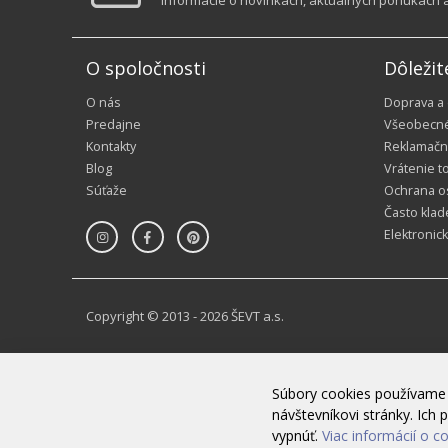
O spoločnosti
Dôležit
O nás
Doprava a
Predajne
Všeobecn
Kontakty
Reklamačn
Blog
Vrátenie t
Súťaže
Ochrana o
Často klad
Elektronic
Copyright © 2013 - 2026 ŠEVT a.s.
Súbory cookies používame 
návštevníkovi stránky. Ic
vypnúť.
Viac informácií o c