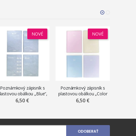
NOVÉ
NOVÉ
Poznámkový zápisník s
Poznámkový zápisník s
Poznámk
lastovou obálkou „Blue“,
plastovou obálkou „Color
plast
B5, 96 listov, linajkový,
palette“, B5, 96 listov,
„zmrzlina
6,50 €
6,50 €
mix motívov
linajkový, mix motívov
linajko
ODOBERAŤ