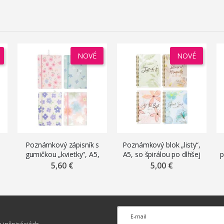
NOVÉ
NOVÉ
Poznámkový zápisník s
Poznámkový blok „listy“,
gumičkou „kvietky“, A5,
A5, so špirálou po dlhšej
p
80 listov, čistý, mix
strane, 80 listov,
5,60 €
5,00 €
motívov
linajkový, mix motívov
inšpiráciách.