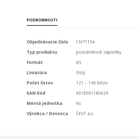
PODROBNOSTI
Viac
Objednávacie číslo
CN7115A
informácií
Typ produktu
poznámkové zápisníky
Formát
A5
Liniatúra
čistý
Počet listov
121 – 140 listov
EAN Kód
6918581180629
Merná jednotka
Ks
Výrobca / Dovozca
ŠEVT a.s.