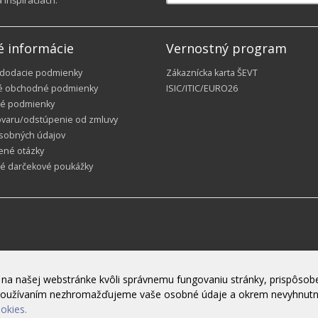
é informácie
Vernostný program
 dodacie podmienky
Zákaznícka karta ŠEVT
é obchodné podmienky
ISIC/ITIC/EURO26
é podmienky
ovaru/odstúpenie od zmluvy
sobných údajov
ené otázky
ké darčekové poukážky
na našej webstránke kvôli správnemu fungovaniu stránky, prispôsobe
h používaním nezhromažďujeme vaše osobné údaje a okrem nevyhnut
ookies.