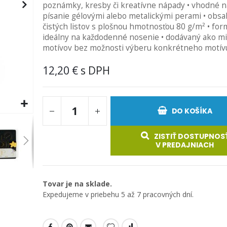
poznámky, kresby či kreatívne nápady • vhodné 
písanie gélovými alebo metalickými perami • obsa
čistých listov s plošnou hmotnosťou 80 g/m² • form
ideálny na každodenné nosenie • dodávaný ako mi
motívov bez možnosti výberu konkrétneho motív
12,20 €
DO KOŠÍKA
ZISTIŤ DOSTUPNOS
V PREDAJNIACH
Tovar je na sklade.
Expedujeme v priebehu 5 až 7 pracovných dní.