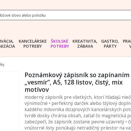
IVÁCIA,
KANCELÁRSKE
ŠKOLSKÉ
KREATIVITA,
GASTRO,
PRA
IZÁCIA
POTREBY
POTREBY
ZÁBAVA
PÁRTY
íky
Poznámkový zápisník so zapínaním
„vesmír“, A5, 128 listov, čistý, mix
motívov
moderný zápisník pre všetkých, ktorí hľadajú nieč
výnimočné • perfektný darček alebo štýlový dopl
každého milovníka dizajnových kancelárskych potr
tvrdé dosky chránia obsah, zatiaľ čo magnetická p
zabezpečí, že zápisník zostane pevne uzavretý • č
vnútorné listy ponúkajú netradičný priestor na va