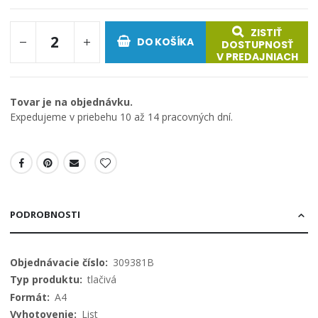
ZISTIŤ
DO KOŠÍKA
DOSTUPNOSŤ
V PREDAJNIACH
Tovar je na objednávku.
Expedujeme v priebehu 10 až 14 pracovných dní.
PODROBNOSTI
Viac
309381B
informácií
tlačivá
A4
List