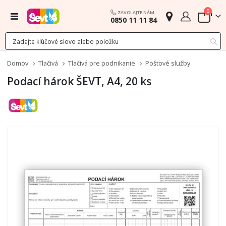
polož
0
ZAVOLAJTE NÁM
Menu
0850 11 11 84
Cart
Domov
Tlačivá
Tlačivá pre podnikanie
Poštové služby
Podací hárok ŠEVT, A4, 20 ks
Preskočiť
na
koniec
galérie
obrázkov