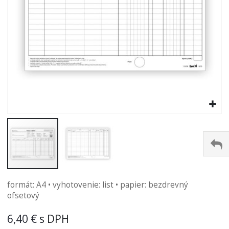
Preskočiť
formát: A4 • vyhotovenie: list • papier: bezdrevný
na
ofsetový
začiatok
galérie
6,40 €
obrázkov