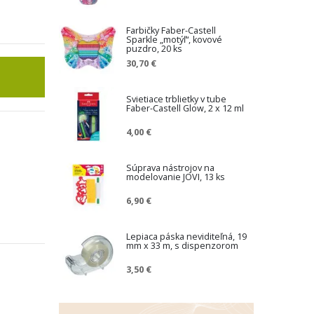
Farbičky Faber-Castell
Sparkle „motýľ“, kovové
puzdro, 20 ks
30,70 €
Svietiace trblietky v tube
Faber-Castell Glow, 2 x 12 ml
4,00 €
Súprava nástrojov na
modelovanie JOVI, 13 ks
6,90 €
Lepiaca páska neviditeľná, 19
mm x 33 m, s dispenzorom
3,50 €