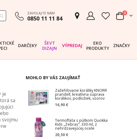
položk
ZAVOLAJTE NÁM
0
0850 11 11 84
Cart
KTICKÉ
ŠEVT
EKO
DARČEKY
VÝPREDAJ
ZNAČKY
VECI
DIZAJN
PRODUKTY
MOHLO BY VÁS ZAUJÍMAŤ
Zažehľovacie koráliky KNORR
 je
prandell, kreatívna súprava
korálikov, podložiek, vzorov
torá sa
16,90 €
jujúci
lebo
a svojmu
Termofľaša s pútkom Quokka
Kids „Zebras“, 330 ml, z
ene
nehrdzavejúcej ocele
20,50 €