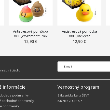
Antistresová pomôcka
Antistresová pomôcka
XXL „exkrement“, mix
XXL „kačička“
farieb
12,90 €
12,90 €
inšpiráciách.
é informácie
Vernostný program
 dodacie podmienky
Zákaznícka karta ŠEVT
é obchodné podmienky
ISIC/ITIC/EURO26
é podmienky