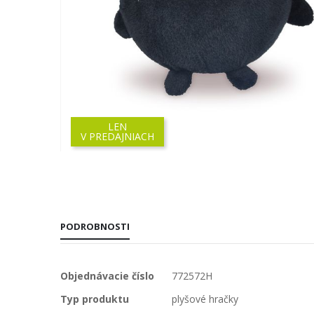
LEN
V PREDAJNIACH
Preskočiť
na
začiatok
galérie
obrázkov
PODROBNOSTI
Viac
Objednávacie číslo
772572H
informácií
Typ produktu
plyšové hračky