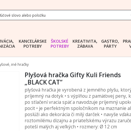
IVÁCIA,
KANCELÁRSKE
ŠKOLSKÉ
KREATIVITA,
GASTRO,
PRA
IZÁCIA
POTREBY
POTREBY
ZÁBAVA
PÁRTY
yšové, iné hračky
Plyšová hračka Gifty Kuli Friends
„BLACK CAT“
plyšová hračka je vyrobená z jemného plyšu, ktorý
príjemný na dotyk • s výplňou z pamäťovej peny, k
po stlačení vracia späť a navodzuje príjemný upoko
pocit • je perfektným spoločníkom na maznanie a
poslúži ako dekorácia či milý darček • navyše vďak
roztomilému dizajnu a priateľskému výrazu zaruč
poteší malých aj veľkých • rozmery: Ø 12 cm