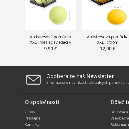
Antistresová pomôcka
Antistresová pomôcka
XXL „mesiac svietiaci v
XXL „citrón“
tme“
9,90 €
12,90 €
Odoberajte náš Newsletter
Informácie o novinkách, aktuálnych ponukách a 
O spoločnosti
Dôležit
O nás
Doprava a
Predajne
Všeobecn
Kontakty
Reklamačn