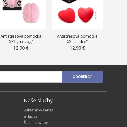
V PR
Antistresová pomôcka
Antistresová pomôcka
Ply
XXL „mozog“
XXL „srdce“
SQUIS
„nanuk 
12,90 €
12,90 €
ODOBERAŤ
Naše služby
Zákaznícky servis
eTlačivá
Škola na webe