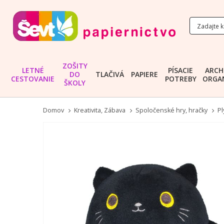
ZOŠITY
LETNÉ
PÍSACIE
ARCH
DO
TLAČIVÁ
PAPIERE
CESTOVANIE
POTREBY
ORGAN
ŠKOLY
Domov
Kreativita, Zábava
Spoločenské hry, hračky
Pl
Preskočiť
na
koniec
galérie
obrázkov