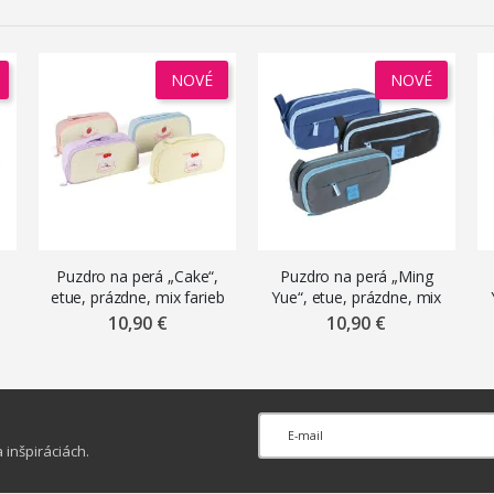
NOVÉ
NOVÉ
Puzdro na perá „Cake“,
Puzdro na perá „Ming
etue, prázdne, mix farieb
Yue“, etue, prázdne, mix
farieb
10,90 €
10,90 €
inšpiráciách.