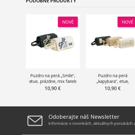
PODOBNÉ PRODUKTY
NOVÉ
NOVÉ
Puzdro na perá „Smile“,
Puzdro na perá
etue, prázdne, mix farieb
„kapybara“, etue,
prázdne, mix farieb
10,90 €
10,90 €
Odoberajte náš Newsletter
Informácie o novinkách, aktuálnych ponukách a 