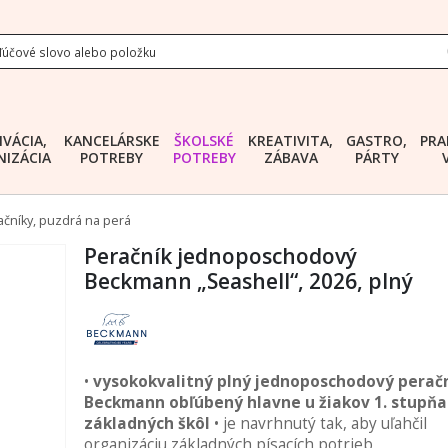
IVÁCIA,
KANCELÁRSKE
ŠKOLSKÉ
KREATIVITA,
GASTRO,
PRA
IZÁCIA
POTREBY
POTREBY
ZÁBAVA
PÁRTY
ačníky, puzdrá na perá
Peračník jednoposchodový
Beckmann „Seashell“, 2026, plný
•
vysokokvalitný plný jednoposchodový perač
Beckmann obľúbený hlavne u žiakov 1. stupňa
základných škôl
• je navrhnutý tak, aby uľahčil
organizáciu základných písacích potrieb