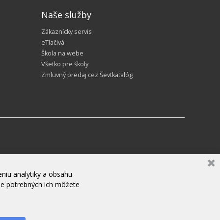
Naše služby
Zákaznícky servis
eTlačivá
Škola na webe
Všetko pre školy
Zmluvný predaj cez Ševtkatalóg
niu analytiky a obsahu
ne potrebných ich môžete
ZANECHAJTE NÁM SPRÁVU