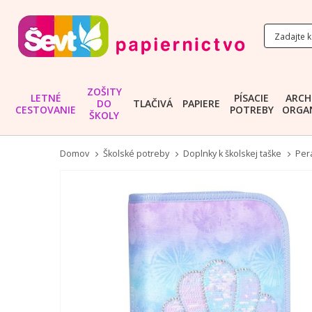
ZOŠITY
LETNÉ
PÍSACIE
ARCH
DO
TLAČIVÁ
PAPIERE
CESTOVANIE
POTREBY
ORGAN
ŠKOLY
Domov
Školské potreby
Doplnky k školskej taške
Per
Preskočiť
na
koniec
galérie
obrázkov