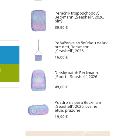
Peračník trojposchodový
Beckmann „Seashell“, 2026,
plný
39,90 €
Peňaženka so šnúrkou na krk
pre deti, Beckmann
„Seashell“, 2026
16,00 €
Ť
Detský batoh Beckmann
„Sport – Seashell“, 2026
49,00 €
Puzdro na perá Beckmann
„Seashell“, 2026, oválne
etue, prázdne
19,90 €