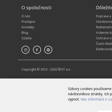
O spoločnosti
Dôležit
O nás
Doprava a
Predajne
Všeobecn
Kontakty
Reklamačn
Blog
Vrátenie t
Súťaže
Ochrana o
Často klad
Elektronic
Copyright © 2013 - 2026 ŠEVT a.s.
Súbory cookies používame 
návštevníkovi stránky. Ic
vypnúť.
Viac informácií o c