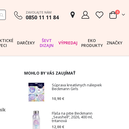
položk
ZAVOLAJTE NÁM
0
0850 11 11 84
Cart
KTICKÉ
ŠEVT
EKO
DARČEKY
VÝPREDAJ
ZNAČKY
VECI
DIZAJN
PRODUKTY
MOHLO BY VÁS ZAUJÍMAŤ
Súprava kreatívnych nálepiek
Beckmann Girls
10,90 €
ník
Fľaša na pitie Beckmann
„Seashell“, 2026, 400 ml,
tritanová
12,00 €