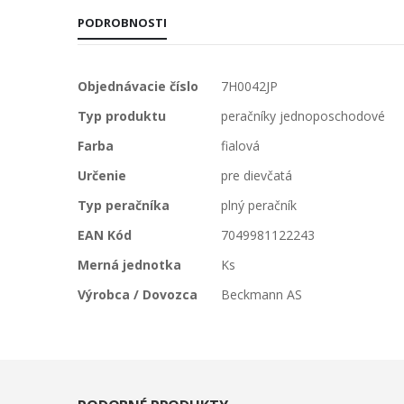
PODROBNOSTI
Viac
Objednávacie číslo
7H0042JP
informácií
Typ produktu
peračníky jednoposchodové
Farba
fialová
Určenie
pre dievčatá
Typ peračníka
plný peračník
EAN Kód
7049981122243
Merná jednotka
Ks
Výrobca / Dovozca
Beckmann AS