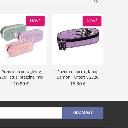
NOVÉ
NOVÉ
Puzdro na perá „Ming
Puzdro na perá „K-pop
Puzdro 
Yue“, etue, prázdne, mix
Demon Hunters“, 2026,
Demon H
pastelových farieb
oválne etue, prázdne,
oválne
10,90 €
15,30 €
svetlofialové
ODOBERAŤ