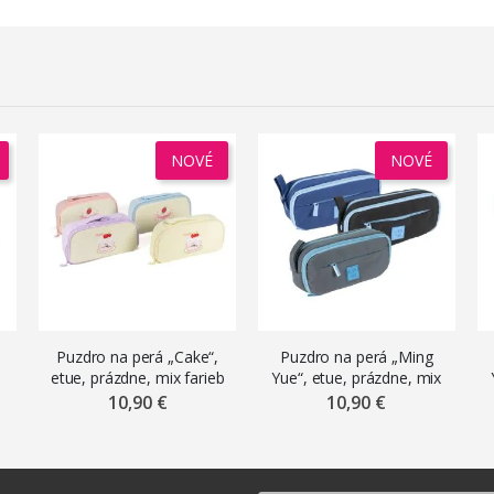
NOVÉ
NOVÉ
Puzdro na perá „Cake“,
Puzdro na perá „Ming
etue, prázdne, mix farieb
Yue“, etue, prázdne, mix
farieb
10,90 €
10,90 €