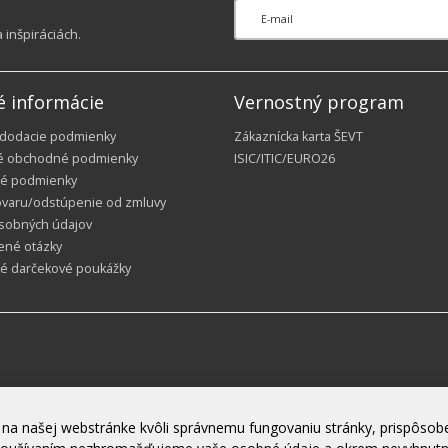
inšpiráciách.
é informácie
Vernostný program
 dodacie podmienky
Zákaznícka karta ŠEVT
é obchodné podmienky
ISIC/ITIC/EURO26
é podmienky
ovaru/odstúpenie od zmluvy
sobných údajov
ené otázky
ké darčekové poukážky
na našej webstránke kvôli správnemu fungovaniu stránky, prispôsobe