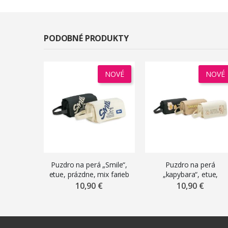
PODOBNÉ PRODUKTY
NOVÉ
NOVÉ
Puzdro na perá „Smile“,
Puzdro na perá
etue, prázdne, mix farieb
„kapybara“, etue,
prázdne, mix farieb
10,90 €
10,90 €