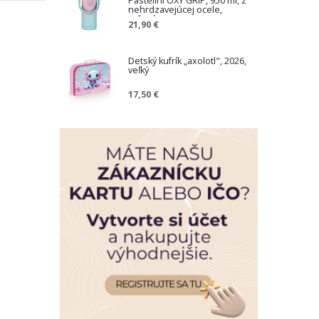
Pastelini OXY GRIP, 950 ml, z
nehrdzavejúcej ocele,
ružová
21,90 €
Detský kufrík „axolotl", 2026,
veľký
17,50 €