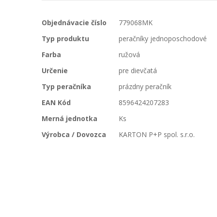
Viac
Objednávacie číslo
779068MK
informácií
Typ produktu
peračníky jednoposchodové
Farba
ružová
Určenie
pre dievčatá
Typ peračníka
prázdny peračník
EAN Kód
8596424207283
Merná jednotka
Ks
Výrobca / Dovozca
KARTON P+P spol. s.r.o.