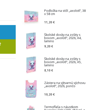
Podložka na stôl „axolotl“, 38
x 58 cm
11,20 €
Školské dosky na zošity s
boxom „axolotl“, 2026, A4,
lamino
Ť
9,20 €
Školské dosky na zošity s
boxom „axolotl“, 2026, A5,
lamino
8,10 €
Zástera na výtvarnú výchovu
„axolotl“, 2026, pončo
10,20 €
Termofľaša s náustkom