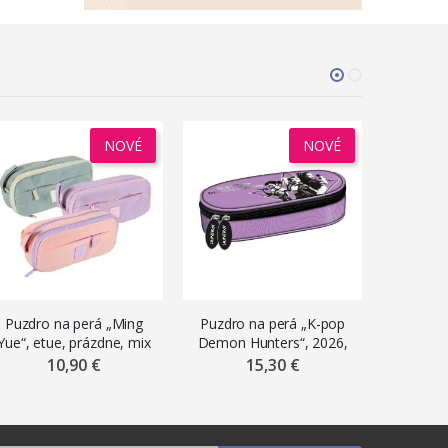
NOVÉ
NOVÉ
Puzdro na perá „Ming
Puzdro na perá „K-pop
Puzdro 
Yue“, etue, prázdne, mix
Demon Hunters“, 2026,
Demon H
pastelových farieb
oválne etue, prázdne,
oválne
10,90 €
15,30 €
svetlofialové