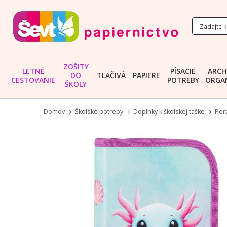
ZOŠITY
LETNÉ
PÍSACIE
ARCH
DO
TLAČIVÁ
PAPIERE
CESTOVANIE
POTREBY
ORGAN
ŠKOLY
Domov
Školské potreby
Doplnky k školskej taške
Per
Preskočiť
na
koniec
galérie
obrázkov