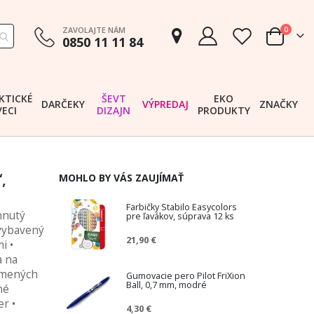
položk
ZAVOLAJTE NÁM
0
0850 11 11 84
Cart
KTICKÉ
ŠEVT
EKO
DARČEKY
VÝPREDAJ
ZNAČKY
VECI
DIZAJN
PRODUKTY
,
MOHLO BY VÁS ZAUJÍMAŤ
Farbičky Stabilo Easycolors
hnutý
pre ľavákov, súprava 12 ks
 vybavený
21,90 €
i •
a na
umených
Gumovacie pero Pilot FriXion
Ball, 0,7 mm, modré
né
r •
4,30 €