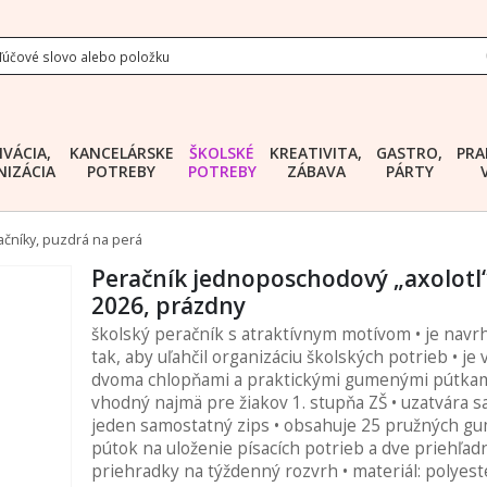
IVÁCIA,
KANCELÁRSKE
ŠKOLSKÉ
KREATIVITA,
GASTRO,
PRA
IZÁCIA
POTREBY
POTREBY
ZÁBAVA
PÁRTY
ačníky, puzdrá na perá
Peračník jednoposchodový „axolotl“
2026, prázdny
školský peračník s atraktívnym motívom • je navr
tak, aby uľahčil organizáciu školských potrieb • je
dvoma chlopňami a praktickými gumenými pútkam
vhodný najmä pre žiakov 1. stupňa ZŠ • uzatvára s
jeden samostatný zips • obsahuje 25 pružných g
pútok na uloženie písacích potrieb a dve priehľad
priehradky na týždenný rozvrh • materiál: polyeste