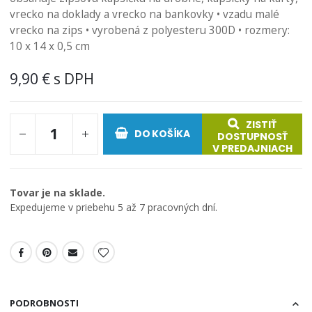
obrázkov
vrecko na doklady a vrecko na bankovky • vzadu malé
vrecko na zips • vyrobená z polyesteru 300D • rozmery:
10 x 14 x 0,5 cm
9,90 €
ZISTIŤ
DO KOŠÍKA
DOSTUPNOSŤ
V PREDAJNIACH
Tovar je na sklade.
Expedujeme v priebehu 5 až 7 pracovných dní.
PODROBNOSTI