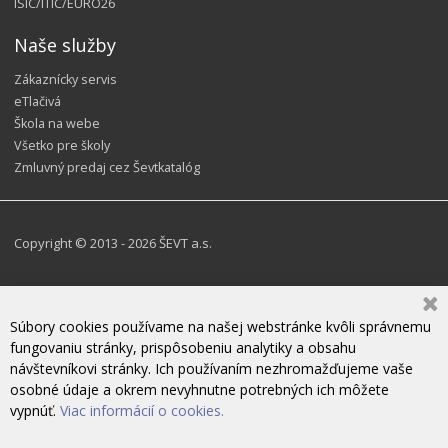
ISIC/ITIC/EURO26
Naše služby
Zákaznícky servis
eTlačivá
Škola na webe
Všetko pre školy
Zmluvný predaj cez Ševtkatalóg
Copyright © 2013 - 2026 ŠEVT a.s.
Súbory cookies používame na našej webstránke kvôli správnemu
fungovaniu stránky, prispôsobeniu analytiky a obsahu
návštevníkovi stránky. Ich používaním nezhromažďujeme vaše
osobné údaje a okrem nevyhnutne potrebných ich môžete
vypnúť.
Viac informácií o cookies.