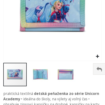
Preskočiť
na
praktická textilná
detská peňaženka zo série Unicorn
začiatok
Academy
• ideálna do školy, na výlety aj voľný čas •
galérie
obsahuje zipsovú kapsičku na drobné, kapsičky na karty,