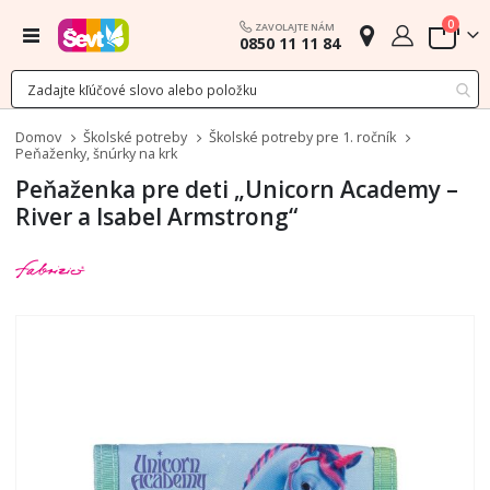
polož
0
ZAVOLAJTE NÁM
Menu
0850 11 11 84
Cart
Domov
Školské potreby
Školské potreby pre 1. ročník
Peňaženky, šnúrky na krk
Peňaženka pre deti „Unicorn Academy –
River a Isabel Armstrong“
Preskočiť
na
koniec
galérie
obrázkov