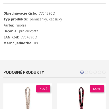
Viac
770439CD
informácií
peňaženky, kapsičky
modrá
pre dievčatá
770439CD
Ks
PODOBNÉ PRODUKTY
NOVÉ
NOVÉ