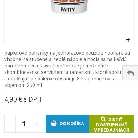
Preskočiť
papierové poháriky na jednorazové použitie • poháre sú
na
vhodné na studené aj teplé nápoje a hodia sa na každú
začiatok
narodeninovú oslavu či večierok • je možné ich
galérie
skombinovať so servítkami a tanierikmi, ktoré spolu ladia
obrázkov
a dopĺňajú sa • balenie obsahuje 8 ks pohárikov s
objemom 250 ml
4,90 €
ZISTIŤ
DO KOŠÍKA
DOSTUPNOSŤ
V PREDAJNIACH