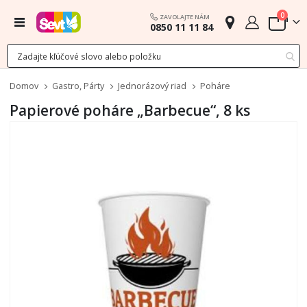
polož
0
ZAVOLAJTE NÁM
Menu
0850 11 11 84
Cart
Domov
Gastro, Párty
Jednorázový riad
Poháre
Papierové poháre „Barbecue“, 8 ks
Preskočiť
na
koniec
galérie
obrázkov