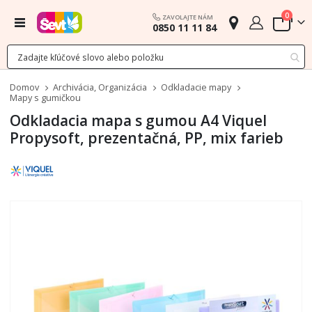
polož
0
ZAVOLAJTE NÁM
Menu
0850 11 11 84
Cart
Domov
Archivácia, Organizácia
Odkladacie mapy
Mapy s gumičkou
Odkladacia mapa s gumou A4 Viquel
Propysoft, prezentačná, PP, mix farieb
Preskočiť
na
koniec
galérie
obrázkov