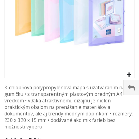
Preskočiť
3-chlopňová polypropylénová mapa s uzatváraním na
na
gumičku • s transparentným plastovým predným A4
začiatok
vreckom • vďaka atraktívnemu dizajnu je nielen
galérie
praktickým obalom na prenášanie materiálov a
obrázkov
dokumentov, ale aj trendy módnym doplnkom • rozmery:
230 x 320 x 15 mm • dodávané ako mix farieb bez
možnosti výberu