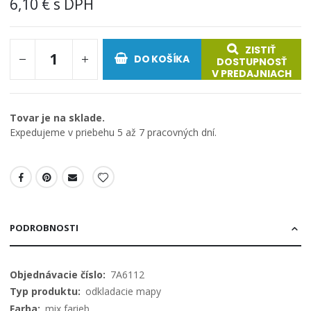
6,10 €
ZISTIŤ
DO KOŠÍKA
DOSTUPNOSŤ
V PREDAJNIACH
Tovar je na sklade.
Expedujeme v priebehu 5 až 7 pracovných dní.
PODROBNOSTI
Viac
7A6112
informácií
odkladacie mapy
mix farieb