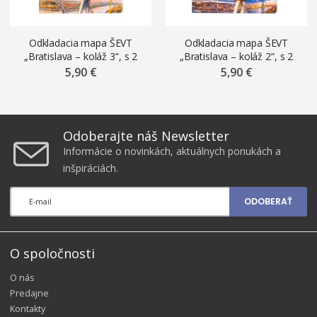
Odkladacia mapa ŠEVT
Odkladacia mapa ŠEVT
„Bratislava – koláž 3“, s 2
„Bratislava – koláž 2“, s 2
chlopňami a gumičkou,
chlopňami a gumičkou,
5,90 €
5,90 €
kartón, A4
kartón, A4
Odoberajte náš Newsletter
Informácie o novinkách, aktuálnych ponukách a
inšpiráciách.
ODOBERAŤ
O spoločnosti
O nás
Predajne
Kontakty