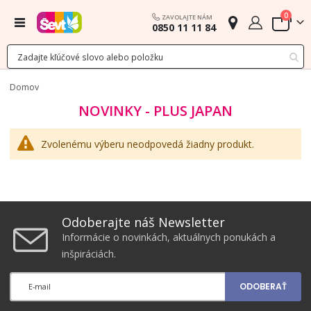
polož
0
ZAVOLAJTE NÁM
Menu
0850 11 11 84
Cart
Domov
NOVINKY - PLUS JAPAN
Zvolenému výberu neodpovedá žiadny produkt.
Odoberajte náš Newsletter
Informácie o novinkách, aktuálnych ponukách a
inšpiráciách.
ODOBERAŤ