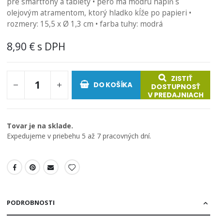
pre smartfóny a tablety • pero má modrú náplň s
olejovým atramentom, ktorý hladko kĺže po papieri •
rozmery: 15,5 x Ø 1,3 cm • farba tuhy: modrá
8,90 €
ZISTIŤ
DO KOŠÍKA
DOSTUPNOSŤ
V PREDAJNIACH
Tovar je na sklade.
Expedujeme v priebehu 5 až 7 pracovných dní.
PODROBNOSTI