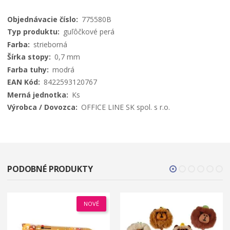
Viac
775580B
informácií
guľôčkové perá
strieborná
0,7 mm
modrá
8422593120767
Ks
OFFICE LINE SK spol. s r.o.
PODOBNÉ PRODUKTY
NOVÉ