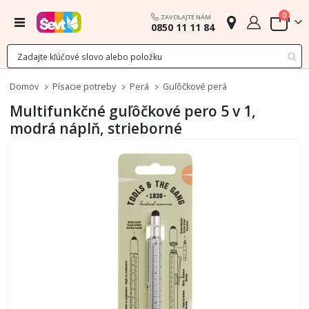
polož
0
ZAVOLAJTE NÁM
Menu
0850 11 11 84
Cart
Domov
Písacie potreby
Perá
Guľôčkové perá
Multifunkčné guľôčkové pero 5 v 1,
modrá náplň, strieborné
Preskočiť
na
koniec
galérie
obrázkov