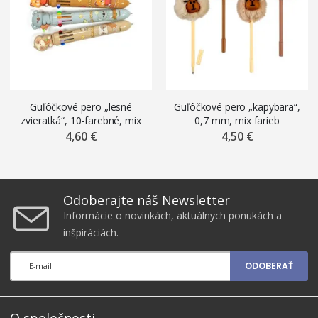
Guľôčkové pero „lesné
Guľôčkové pero „kapybara“,
zvieratká“, 10-farebné, mix
0,7 mm, mix farieb
motívov
4,60 €
4,50 €
Odoberajte náš Newsletter
Informácie o novinkách, aktuálnych ponukách a
inšpiráciách.
ODOBERAŤ