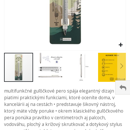
Preskočiť
na
multifunkčné guľôčkové pero spája elegantný dizajn s
začiatok
piatimi praktickými funkciami, ktoré oceníte doma, v
galérie
kancelárii aj na cestách • predstavuje šikovný nástroj,
obrázkov
ktorý máte vždy poruke • okrem klasického guľôčkového
pera ponúka pravítko v centimetroch aj palcoch,
vodováhu, plochý a krížový skrutkovač a dotykový stylus