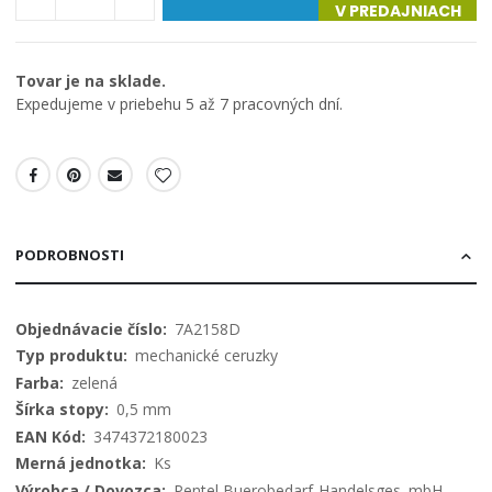
V PREDAJNIACH
Tovar je na sklade.
Expedujeme v priebehu 5 až 7 pracovných dní.
PODROBNOSTI
Viac
7A2158D
informácií
mechanické ceruzky
zelená
0,5 mm
3474372180023
Ks
Pentel Buerobedarf-Handelsges. mbH