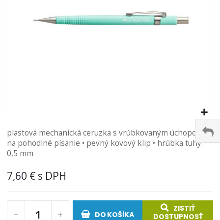
Preskočiť
plastová mechanická ceruzka s vrúbkovaným úchopom
na
na pohodlné písanie • pevný kovový klip • hrúbka tuhy:
začiatok
0,5 mm
galérie
obrázkov
7,60 €
ZISTIŤ
DO KOŠÍKA
DOSTUPNOSŤ