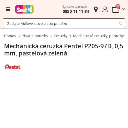
polož
0
ZAVOLAJTE NÁM
Menu
0850 11 11 84
Cart
Domov
Písacie potreby
Ceruzky
Mechanické ceruzky, pentelky
Mechanická ceruzka Pentel P205-97D, 0,5
mm, pastelová zelená
Preskočiť
na
koniec
galérie
obrázkov