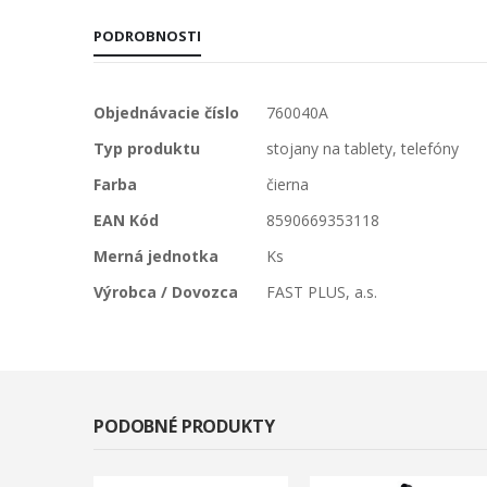
PODROBNOSTI
Viac
Objednávacie číslo
760040A
informácií
Typ produktu
stojany na tablety, telefóny
Farba
čierna
EAN Kód
8590669353118
Merná jednotka
Ks
Výrobca / Dovozca
FAST PLUS, a.s.
PODOBNÉ PRODUKTY