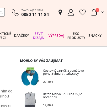
položk
ZAVOLAJTE NÁM
0
0850 11 11 84
Cart
KTICKÉ
ŠEVT
EKO
DARČEKY
VÝPREDAJ
ZNAČKY
VECI
DIZAJN
PRODUKTY
MOHLO BY VÁS ZAUJÍMAŤ
Cestovný vankúš z pamäťovej
peny „Fabrizio“, tyrkysový
20,40 €
ením do
Batoh Marvo BA-03 na 15,6"
šinou
notebook
17,00 €
udržali