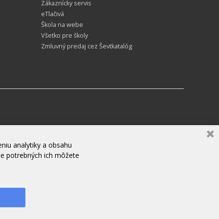
Zákaznícky servis
eTlačivá
Škola na webe
Všetko pre školy
Zmluvný predaj cez Ševtkatalóg
niu analytiky a obsahu
ne potrebných ich môžete
ZANECHAJTE NÁM SPRÁVU