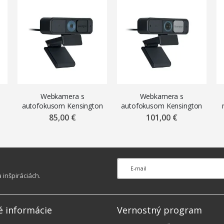
Webkamera s
Webkamera s
n
autofokusom Kensington
autofokusom Kensington
W2000 1080p
W2050 1080p
85,00 €
101,00 €
la
inšpiráciách.
é informácie
Vernostný program