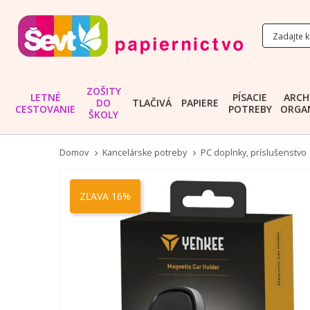
ZOŠITY
LETNÉ
PÍSACIE
ARCH
DO
TLAČIVÁ
PAPIERE
CESTOVANIE
POTREBY
ORGAN
ŠKOLY
Domov
Kancelárske potreby
PC doplnky, príslušenstvo
Preskočiť
na
ZĽAVA 16%
koniec
galérie
obrázkov