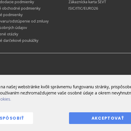
 dodacie podmienky
Zákaznícka karta ŠEVT
é obchodné podmienky
ISIC/ITIC/EURO26
é podmienky
ovaru/odstúpenie od zmluvy
sobných údajov
ené otázky
ké darčekové poukážky
na našej webstránke kvôli správnemu fungovaniu stránky, prispôsobe
h používaním nezhromažďujeme vaše osobné údaje a okrem nevyhnut
ookies.
ISPÔSOBIŤ
AKCEPTOVAŤ