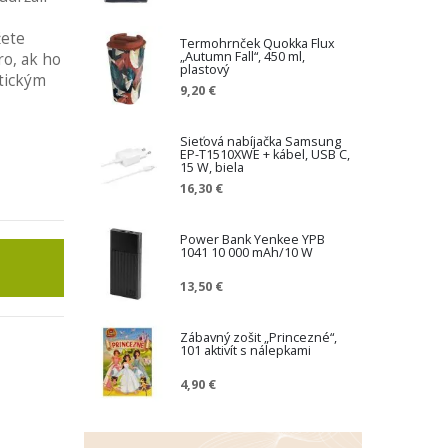
žete
Termohrnček Quokka Flux
„Autumn Fall“, 450 ml,
ro, ak ho
plastový
etickým
9,20 €
Sieťová nabíjačka Samsung
EP-T1510XWE + kábel, USB C,
15 W, biela
16,30 €
Power Bank Yenkee YPB
1041 10 000 mAh/10 W
13,50 €
Zábavný zošit „Princezné“,
101 aktivít s nálepkami
4,90 €