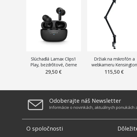
Slúchadlá Lamax Clips1
Držiak na mikrofón a
Play, bezdrôtové, čierne
webkameru Kensingto
A1020 K87652WW s
29,50 €
115,50 €
pripájaním na hranu sto
Odoberajte náš Newsletter
Informácie o novinkách, aktuálnych ponukách a 
O spoločnosti
Dôležit