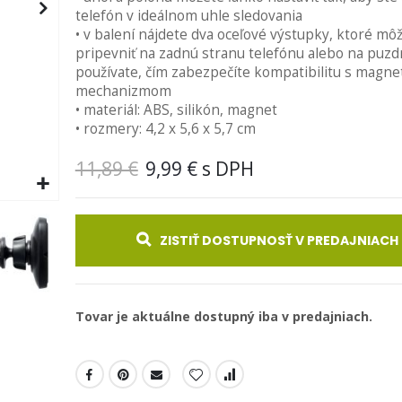
telefón v ideálnom uhle sledovania
• v balení nájdete dva oceľové výstupky, ktoré mô
pripevniť na zadnú stranu telefónu alebo na puzd
používate, čím zabezpečíte kompatibilitu s magn
mechanizmom
• materiál: ABS, silikón, magnet
• rozmery: 4,2 x 5,6 x 5,7 cm
11,89 €
9,99 €
ZISTIŤ DOSTUPNOSŤ V PREDAJNIACH
Tovar je aktuálne dostupný iba v predajniach.