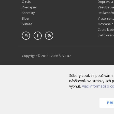
O nás
Doprava a
Predajne
Všeobecn
Kontakty
Reklamačn
Blog
Vrátenie t
Súťaže
Ochrana o
Často klad
Elektronic
Copyright © 2013 - 2026 ŠEVT a.s.
Súbory cookies používame 
návštevníkovi stránky. Ic
vypnúť.
Viac informácií o c
PR