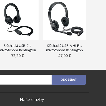
Slúchadlá USB-C s
Slúchadlá USB-A Hi-Fi s
USB k
mikrofónom Kensington
mikrofónom Kensington
Hiks
H1000
K97601WW
72,20 €
47,00 €
ODOBERAŤ
Naše služby