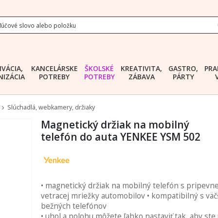
IVÁCIA,
KANCELÁRSKE
ŠKOLSKÉ
KREATIVITA,
GASTRO,
PRA
IZÁCIA
POTREBY
POTREBY
ZÁBAVA
PÁRTY
Slúchadlá, webkamery, držiaky
Magnetický držiak na mobilný
telefón do auta YENKEE YSM 502
• magnetický držiak na mobilný telefón s pripevn
vetracej mriežky automobilov • kompatibilný s väč
bežných telefónov
• uhol a polohu môžete ľahko nastaviť tak, aby ste 