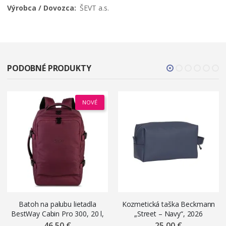
ŠEVT a.s.
PODOBNÉ PRODUKTY
NOVÉ
Batoh na palubu lietadla
Kozmetická taška Beckmann
BestWay Cabin Pro 300, 20 l,
„Street – Navy“, 2026
bordový
46,50 €
25,00 €