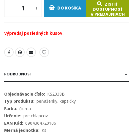
ZISTIŤ
DO KOŠÍKA
DOSTUPNOSŤ
V PREDAJNIACH
Výpredaj posledných kusov.
PODROBNOSTI
Viac
KS2338B
informácií
peňaženky, kapsičky
čierna
pre chlapcov
6904364720106
Ks