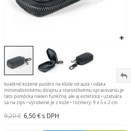
Preskočiť
kvalitné kožené puzdro na kľúče od auta • vďaka
na
minimalistickému dizajnu a starostlivému spracovaniu je
začiatok
táto pomôcka nielen funkčná, ale aj estetická • uzatvára
galérie
sa na zips • vyrobené je z kože • rozmery: 9 x 5 x 2 cm
obrázkov
9,20 €
6,50 €