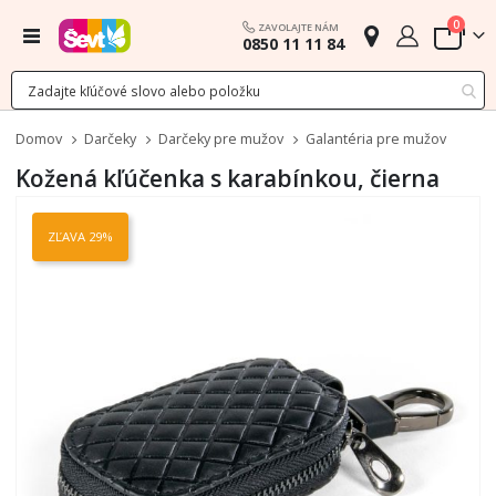
polož
0
ZAVOLAJTE NÁM
Menu
0850 11 11 84
Cart
Domov
Darčeky
Darčeky pre mužov
Galantéria pre mužov
Kožená kľúčenka s karabínkou, čierna
Preskočiť
na
ZĽAVA 29%
koniec
galérie
obrázkov