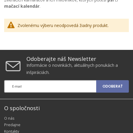
mačací kalendár
.
Zvolenému výberu neodpovedá žiadny produkt.
Odoberajte náš Newsletter
Informácie o novinkách, aktuálnych ponukách a
inšpiráciách.
ODOBERAŤ
O spoločnosti
O nás
Predajne
Kontakty