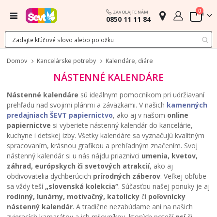
polož
0
ZAVOLAJTE NÁM
Menu
0850 11 11 84
Cart
Domov
Kancelárske potreby
Kalendáre, diáre
NÁSTENNÉ KALENDÁRE
Nástenné kalendáre
sú ideálnym pomocníkom pri udržiavaní
prehľadu nad svojimi plánmi a záväzkami. V našich
kamenných
predajniach ŠEVT papiernictvo
, ako aj v našom
online
papiernictve
si vyberiete nástenný kalendár do kancelárie,
kuchyne i detskej izby. Všetky kalendáre sa vyznačujú kvalitným
spracovaním, krásnou grafikou a prehľadným značením. Svoj
nástenný kalendár si u nás nájdu priaznivci
umenia, kvetov,
záhrad, európskych či svetových atrakcií
, ako aj
obdivovatelia dychberúcich
prírodných záberov
. Veľkej obľube
sa vždy teší
„slovenská kolekcia“
. Súčasťou našej ponuky je aj
rodinný, lunárny, motivačný, katolícky
či
poľovnícky
nástenný kalendár
. A tradične nezabúdame ani na našich
zvieracích kamarátov a ich milovníkov, ktorých poteší
psí
či