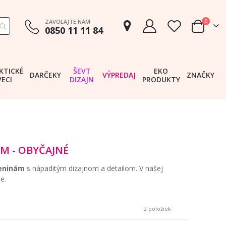
položk
ZAVOLAJTE NÁM
0
0850 11 11 84
Cart
KTICKÉ
ŠEVT
EKO
DARČEKY
VÝPREDAJ
ZNAČKY
VECI
DIZAJN
PRODUKTY
M - OBYČAJNÉ
deninám
s nápaditým dizajnom a detailom. V našej
e.
2
položiek