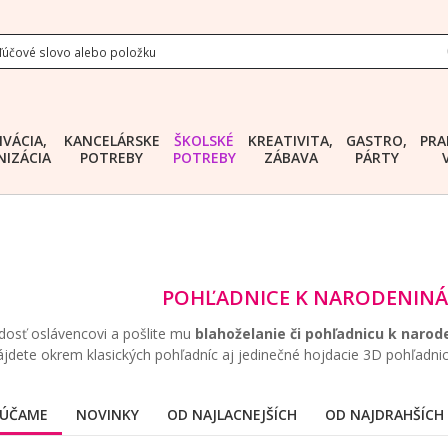
IVÁCIA,
KANCELÁRSKE
ŠKOLSKÉ
KREATIVITA,
GASTRO,
PRA
IZÁCIA
POTREBY
POTREBY
ZÁBAVA
PÁRTY
POHĽADNICE K NARODENINÁ
dosť oslávencovi a pošlite mu
blahoželanie či pohľadnicu k naro
jdete okrem klasických pohľadníc aj jedinečné hojdacie 3D pohľadnic
ÚČAME
NOVINKY
OD NAJLACNEJŠÍCH
OD NAJDRAHŠÍCH