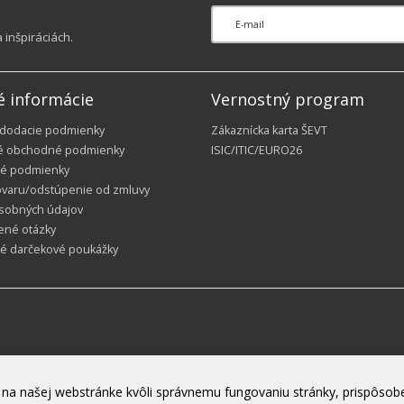
inšpiráciách.
é informácie
Vernostný program
 dodacie podmienky
Zákaznícka karta ŠEVT
é obchodné podmienky
ISIC/ITIC/EURO26
é podmienky
ovaru/odstúpenie od zmluvy
sobných údajov
ené otázky
ké darčekové poukážky
na našej webstránke kvôli správnemu fungovaniu stránky, prispôsobe