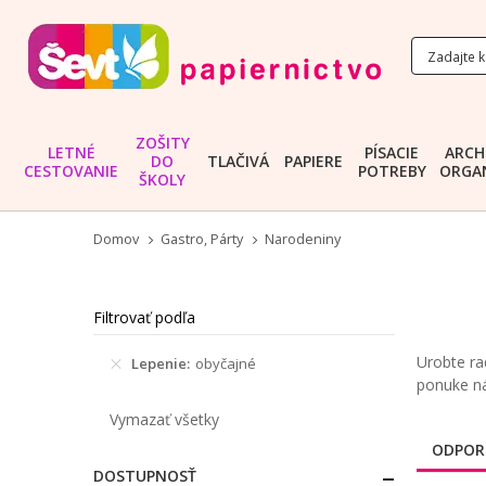
ZOŠITY
LETNÉ
PÍSACIE
ARCH
DO
TLAČIVÁ
PAPIERE
CESTOVANIE
POTREBY
ORGAN
ŠKOLY
Domov
Gastro, Párty
Narodeniny
Filtrovať podľa
Urobte ra
Lepenie
obyčajné
ponuke ná
Vymazať všetky
ODPOR
DOSTUPNOSŤ