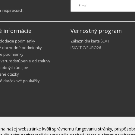
inšpiráciách.
é informácie
Vernostný program
 dodacie podmienky
Zákaznícka karta ŠEVT
é obchodné podmienky
ISIC/ITIC/EURO26
é podmienky
ovaru/odstúpenie od zmluvy
sobných údajov
ené otázky
ké darčekové poukážky
na našej webstránke kvôli správnemu fungovaniu stránky, prispôsobe