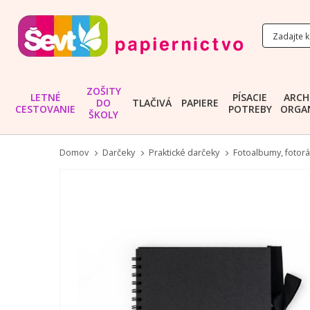
ZOŠITY
LETNÉ
PÍSACIE
ARCH
DO
TLAČIVÁ
PAPIERE
CESTOVANIE
POTREBY
ORGAN
ŠKOLY
Domov
Darčeky
Praktické darčeky
Fotoalbumy, fotor
Preskočiť
na
koniec
galérie
obrázkov