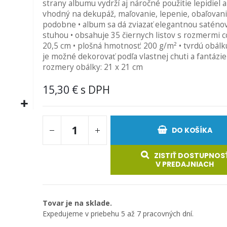
strany albumu vydrží aj náročné použitie lepidiel a 
vhodný na dekupáž, maľovanie, lepenie, obaľovani
podobne • album sa dá zviazať elegantnou saténo
stuhou • obsahuje 35 čiernych listov s rozmermi c
20,5 cm • plošná hmotnosť: 200 g/m² • tvrdú obál
je možné dekorovať podľa vlastnej chuti a fantázie
rozmery obálky: 21 x 21 cm
15,30 €
DO KOŠÍKA
ZISTIŤ DOSTUPNOS
V PREDAJNIACH
Tovar je na sklade.
Expedujeme v priebehu 5 až 7 pracovných dní.