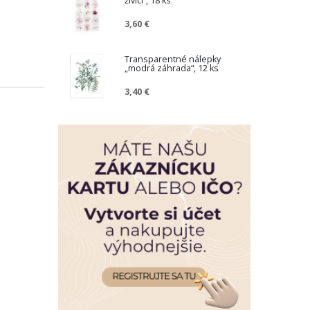
živici“, 18 ks
3,60 €
Transparentné nálepky
„modrá záhrada“, 12 ks
3,40 €