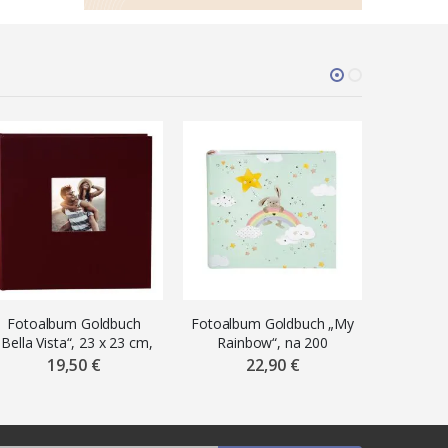
Fotoalbum Goldbuch
Fotoalbum Goldbuch „My
Fotoa
„Bella Vista“, 23 x 23 cm,
Rainbow“, na 200
„Suns
na 200 fotiek 10 x 15 cm,
fotografií 10 x 15 cm, mix
fotografi
19,50 €
22,90 €
bordový
motívov