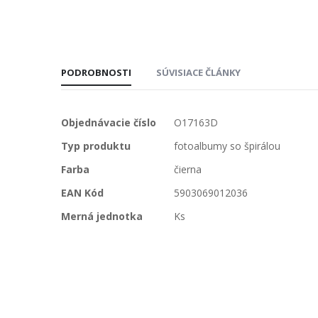
PODROBNOSTI
SÚVISIACE ČLÁNKY
Viac
Objednávacie číslo
O17163D
informácií
Typ produktu
fotoalbumy so špirálou
Farba
čierna
EAN Kód
5903069012036
Merná jednotka
Ks