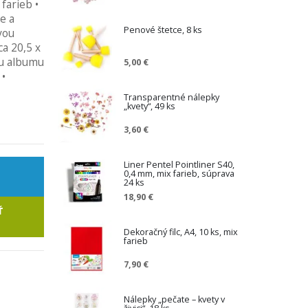
farieb •
e a
Penové štetce, 8 ks
vou
ca 20,5 x
ku albumu
5,00 €
 •
Transparentné nálepky
„kvety“, 49 ks
3,60 €
Liner Pentel Pointliner S40,
0,4 mm, mix farieb, súprava
24 ks
18,90 €
Ť
Dekoračný filc, A4, 10 ks, mix
farieb
7,90 €
Nálepky „pečate – kvety v