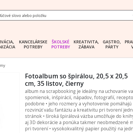
IVÁCIA,
KANCELÁRSKE
ŠKOLSKÉ
KREATIVITA,
GASTRO,
PRA
IZÁCIA
POTREBY
POTREBY
ZÁBAVA
PÁRTY
ámy
Fotoalbum so špirálou, 20,5 x 20,5
cm, 35 listov, čierny
album na scrapbooking je ideálny na uchovanie va
spomienok, inšpirácií, nápadov, fotografií, recepto
podobne • jeho rozmery a vyhotovenie pomáhajú
rozvinúť vašu fantáziu a kreativitu pri tvorení jedn
stránok • široká špirálová väzba umožňuje do knih
aj 3D dekorácie a ponúka takmer neobmedzené m
pri tvorení • vysokokvalitný papier použitý na jedn