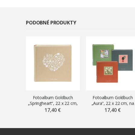
PODOBNÉ PRODUKTY
Fotoalbum Goldbuch
Fotoalbum Goldbuch
„Springheart“, 22 x 22 cm,
„Aura“, 22 x 22 cm, na
na 200 fotiek 10 x 15 cm
200 fotiek 10 x 15 cm
17,40 €
17,40 €