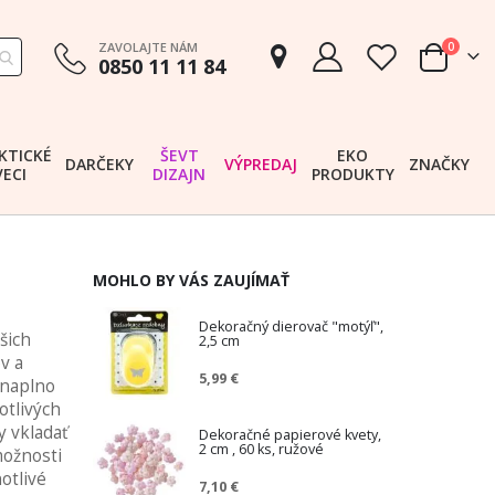
položk
ZAVOLAJTE NÁM
0
0850 11 11 84
Cart
KTICKÉ
ŠEVT
EKO
DARČEKY
VÝPREDAJ
ZNAČKY
VECI
DIZAJN
PRODUKTY
MOHLO BY VÁS ZAUJÍMAŤ
Dekoračný dierovač "motýľ",
šich
2,5 cm
v a
5,99 €
 naplno
otlivých
y vkladať
Dekoračné papierové kvety,
2 cm , 60 ks, ružové
ožnosti
otlivé
7,10 €