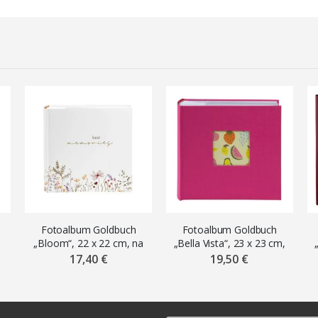
Fotoalbum Goldbuch
Fotoalbum Goldbuch
„Bloom“, 22 x 22 cm, na
„Bella Vista“, 23 x 23 cm,
200 fotiek 10 x 15 cm
na 200 fotiek 10 x 15 cm,
17,40 €
19,50 €
fuchsiový