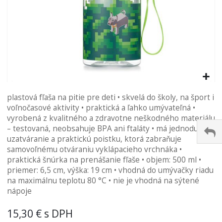
Preskočiť
plastová fľaša na pitie pre deti • skvelá do školy, na šport i
na
voľnočasové aktivity • praktická a ľahko umývateľná •
začiatok
vyrobená z kvalitného a zdravotne neškodného materiálu
galérie
– testovaná, neobsahuje BPA ani ftaláty • má jednoduché
obrázkov
uzatváranie a praktickú poistku, ktorá zabraňuje
samovoľnému otváraniu vyklápacieho vrchnáka •
praktická šnúrka na prenášanie fľaše • objem: 500 ml •
priemer: 6,5 cm, výška: 19 cm • vhodná do umývačky riadu
na maximálnu teplotu 80 °C • nie je vhodná na sýtené
nápoje
15,30 €