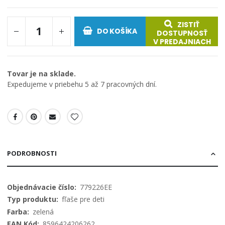
ZISTIŤ
DO KOŠÍKA
DOSTUPNOSŤ
V PREDAJNIACH
Tovar je na sklade.
Expedujeme v priebehu 5 až 7 pracovných dní.
PODROBNOSTI
Viac
779226EE
informácií
fľaše pre deti
zelená
8596424206262