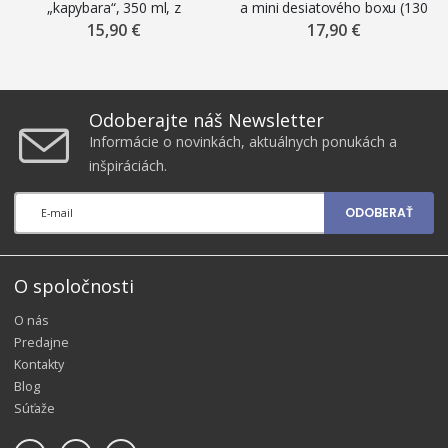
„kapybara“, 350 ml, z
a mini desiatového boxu (130
nehrdzavejúcej ocele
ml) „Stitch & Angel“
15,90 €
17,90 €
Odoberajte náš Newsletter
Informácie o novinkách, aktuálnych ponukách a
inšpiráciách.
ODOBERAŤ
O spoločnosti
O nás
Predajne
Kontakty
Blog
Súťaže