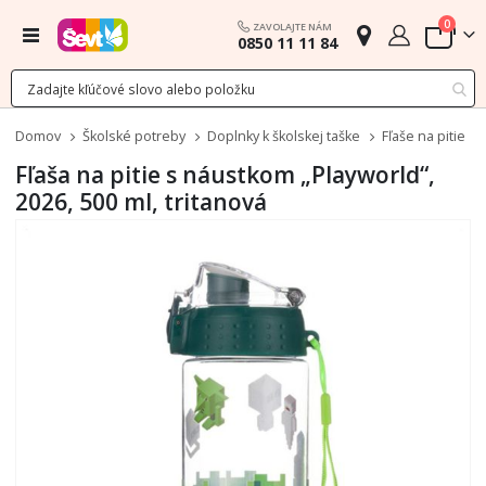
polož
0
ZAVOLAJTE NÁM
Menu
0850 11 11 84
Cart
Domov
Školské potreby
Doplnky k školskej taške
Fľaše na pitie
Fľaša na pitie s náustkom „Playworld“,
2026, 500 ml, tritanová
Preskočiť
na
koniec
galérie
obrázkov