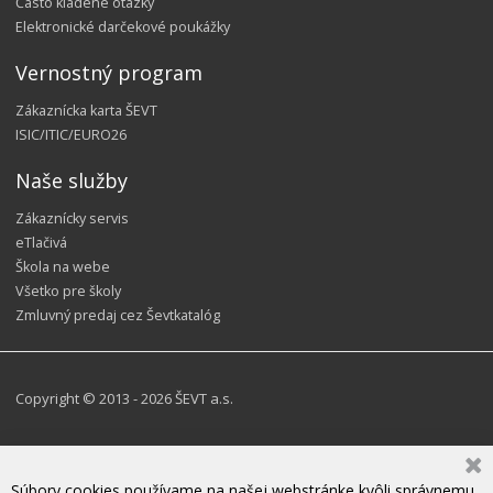
Často kladené otázky
Elektronické darčekové poukážky
Vernostný program
Zákaznícka karta ŠEVT
ISIC/ITIC/EURO26
Naše služby
Zákaznícky servis
eTlačivá
Škola na webe
Všetko pre školy
Zmluvný predaj cez Ševtkatalóg
Copyright © 2013 - 2026 ŠEVT a.s.
Súbory cookies používame na našej webstránke kvôli správnemu