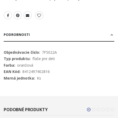
PODROBNOSTI
Viac
7F5022A
informácií
fľaše pre deti
oranžová
8412497402816
Ks
PODOBNÉ PRODUKTY