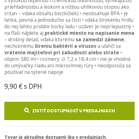
s vysokou tepelnou i chemickou odolnosťou, vynikajúcou
obrázkov
priehľadnosťou a leskom a nižšou uhlíkovou stopou ako
tritan – vďaka obsahu biozložiek) • neobsahuje BPA • je
ľahká, pevná a jednoducho sa čistí • vďaka širokému hrdlu
do nej ľahko pridáte kocky ľadu • uzáver je nepriepustný •
na fľaši nájdete aj
praktické miesto na napísanie mena
– drobný detail, vďaka ktorému
sa zamedzí zámene
,
nechcenému
šíreniu baktérií a vírusov
a uľahčí sa
vrátenie majiteľovi pri zabudnutí alebo strate
•
objem: 580 ml • rozmery: ∅ 7,2 x 18,4 cm • nie je vhodná
do umývačky riadu ani mikrovlnnej rúry • neodporúča sa
používať na sýtené nápoje
9,90 €
ZISTIŤ DOSTUPNOSŤ V PREDAJNIACH
Tovar je aktuálne dostupný iba v predajniach.