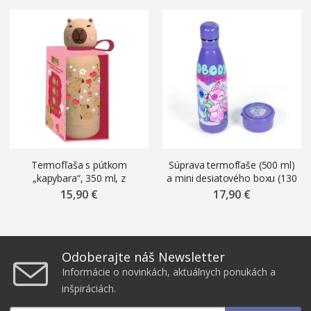
Termofľaša s pútkom
Súprava termofľaše (500 ml)
„kapybara“, 350 ml, z
a mini desiatového boxu (130
nehrdzavejúcej ocele
ml) „Stitch & Angel“
15,90 €
17,90 €
Odoberajte náš Newsletter
Informácie o novinkách, aktuálnych ponukách a
inšpiráciách.