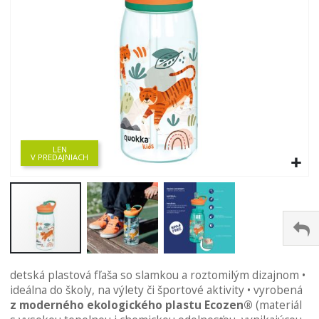
LEN
V PREDAJNIACH
Preskočiť
detská plastová fľaša so slamkou a roztomilým dizajnom •
na
ideálna do školy, na výlety či športové aktivity • vyrobená
začiatok
z moderného ekologického plastu Ecozen®
(materiál
galérie