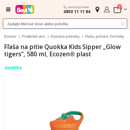
polož
0
ZAVOLAJTE NÁM
Menu
0850 11 11 84
Cart
Domov
Praktické veci
Domáce potreby
Fľaše, poháre, hrnčeky
Fľaša na pitie Quokka Kids Sipper „Glow
tigers“, 580 ml, Ecozen® plast
Preskočiť
na
koniec
galérie
obrázkov