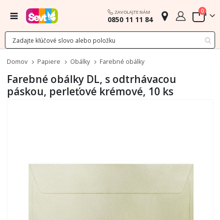
polož
0
ZAVOLAJTE NÁM
Menu
0850 11 11 84
Cart
Domov
Papiere
Obálky
Farebné obálky
Farebné obálky DL, s odtrhávacou
páskou, perleťové krémové, 10 ks
Preskočiť
na
koniec
galérie
obrázkov