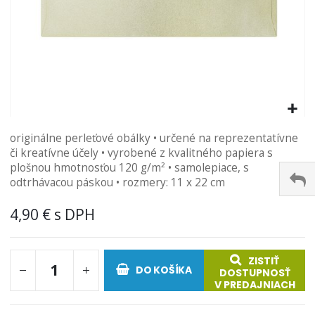
Preskočiť
originálne perleťové obálky • určené na reprezentatívne
na
či kreatívne účely • vyrobené z kvalitného papiera s
začiatok
plošnou hmotnosťou 120 g/m² • samolepiace, s
galérie
odtrhávacou páskou • rozmery: 11 x 22 cm
obrázkov
4,90 €
ZISTIŤ
DO KOŠÍKA
DOSTUPNOSŤ
V PREDAJNIACH