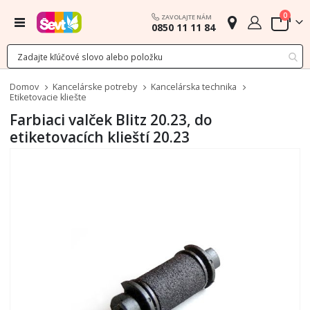
polož
0
ZAVOLAJTE NÁM
Menu
0850 11 11 84
Cart
Domov
Kancelárske potreby
Kancelárska technika
Etiketovacie kliešte
Farbiaci valček Blitz 20.23, do
etiketovacích klieští 20.23
Preskočiť
na
koniec
galérie
obrázkov