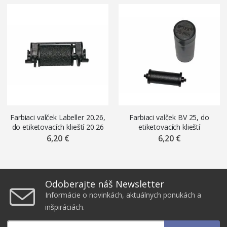
Farbiaci valček Labeller 20.26,
Farbiaci valček BV 25, do
do etiketovacích klieští 20.26
etiketovacích klieští
2516,2612
6,20 €
6,20 €
Odoberajte náš Newsletter
Informácie o novinkách, aktuálnych ponukách a
inšpiráciách.