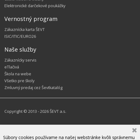
Elektronické darčekové poukážky
Vernostný program
Zákaznícka karta ŠEVT
ISIC/ITIC/EURO26
Naše služby
Zákaznícky servis
eTlačivá
Škola na webe
Všetko pre školy
Zmluvný predaj cez Ševtkatalóg
Copyright © 2013 - 2026 ŠEVT a.s.
Súbory cookies používame na našej webstránke kvôli správnemu