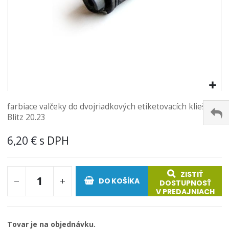
Preskočiť
farbiace valčeky do dvojriadkových etiketovacích klieští
na
Blitz 20.23
začiatok
galérie
6,20 €
obrázkov
ZISTIŤ
DO KOŠÍKA
DOSTUPNOSŤ
V PREDAJNIACH
Tovar je na objednávku.