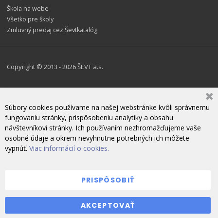
Škola na webe
Všetko pre školy
Zmluvný predaj cez Ševtkatalóg
Copyright © 2013 - 2026 ŠEVT a.s.
Súbory cookies používame na našej webstránke kvôli správnemu
fungovaniu stránky, prispôsobeniu analytiky a obsahu
návštevníkovi stránky. Ich používaním nezhromažďujeme vaše
osobné údaje a okrem nevyhnutne potrebných ich môžete
vypnúť.
Viac informácií o cookies.
PRISPÔSOBIŤ
ZANECHAJTE NÁM SPRÁVU
AKCEPTOVAŤ