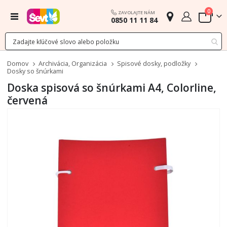
polož
0
ZAVOLAJTE NÁM
Menu
0850 11 11 84
Cart
Domov
Archivácia, Organizácia
Spisové dosky, podložky
Dosky so šnúrkami
Doska spisová so šnúrkami A4, Colorline,
červená
Preskočiť
na
koniec
galérie
obrázkov