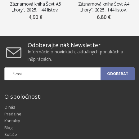
Záznamová kniha Ševt A5
Záznamová kniha Ševt A4
„hory“, 2025, 144 listov,
„hory“, 2025, 144 listov,
linajková
linajková
4,90 €
6,80 €
Odoberajte náš Newsletter
Informácie o novinkách, aktuálnych ponukách a
inšpiráciách.
ODOBERAŤ
O spoločnosti
O nás
Predajne
Kontakty
Blog
Súťaže