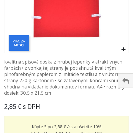
VIAC ZA
MENEJ
Preskočiť
kvalitná spisová doska z hrubej lepenky v atraktívnych
na
farbách • z vonkajšej strany je potiahnutá kvalitným
začiatok
plnofarebným papierom z imitácie textilu a z vnútornej
galérie
strany 220 g kartónom • so zatavenými koncami šnúrok •
obrázkov
vhodná na vkladanie dokumentov formátu A4 • rozmery
dosiek: 30,5 x 21,5 cm
2,85 €
Kúpte 5 po
2,58 €
/ks a
ušetríte
10
%