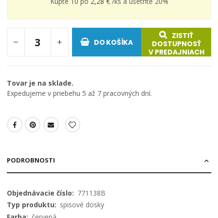
Kúpte 10 po
2,28 €
/ks a
ušetríte
20
%
ZISTIŤ
DO KOŠÍKA
DOSTUPNOSŤ
V PREDAJNIACH
Tovar je na sklade.
Expedujeme v priebehu 5 až 7 pracovných dní.
PODROBNOSTI
Viac
771138B
informácií
spisové dosky
červená