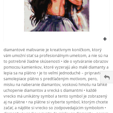
Preskočiť
na
diamantové maľovanie je kreatívnym koníčkom, ktorý
začiatok
vám umožní stať sa profesionálnym umelcom, a nie sú na
galérie
to potrebné žiadne skúsenosti • ide o vytváranie obrazov
obrázkov
pomocou kamienkov, ktoré vyzerajú ako malé diamanty a
lepia sa na plátno • je to veľmi jednoduché – pripravte si
samolepiace plátno s predtlačeným motívom, pero,
misku na naberanie diamantov, voskovú hmotu na ľahké
uchopenie diamantov a vrecká s diamantmi • každé
vrecko má unikátny symbol a tento symbol je zobrazený
aj na plátne • na plátne si vyberte symbol, ktorým chcete
začať, a nájdite si vrecko so zodpovedajúcim symbolom •