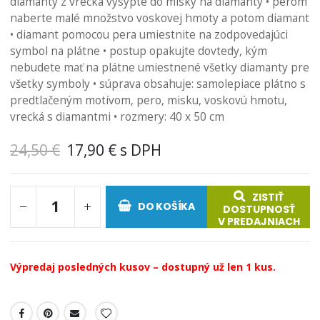
diamanty z vrecka vysypte do misky na diamanty • perom
naberte malé množstvo voskovej hmoty a potom diamant
• diamant pomocou pera umiestnite na zodpovedajúci
symbol na plátne • postup opakujte dovtedy, kým
nebudete mať na plátne umiestnené všetky diamanty pre
všetky symboly • súprava obsahuje: samolepiace plátno s
predtlačeným motívom, pero, misku, voskovú hmotu,
vrecká s diamantmi • rozmery: 40 x 50 cm
24,50 €
17,90 €
ZISTIŤ
DO KOŠÍKA
DOSTUPNOSŤ
V PREDAJNIACH
Výpredaj posledných kusov – dostupný už len 1 kus.