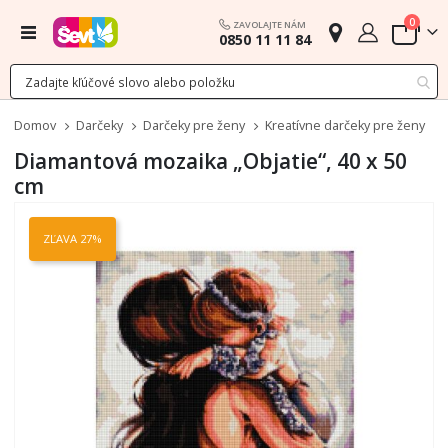
polož
0
ZAVOLAJTE NÁM
Menu
0850 11 11 84
Cart
Domov
Darčeky
Darčeky pre ženy
Kreatívne darčeky pre ženy
Diamantová mozaika „Objatie“, 40 x 50
cm
Preskočiť
na
ZĽAVA 27%
koniec
galérie
obrázkov