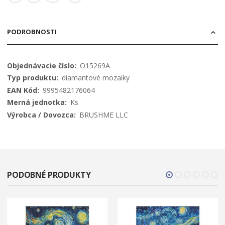
PODROBNOSTI
Viac
O15269A
informácií
diamantové mozaiky
9995482176064
Ks
BRUSHME LLC
PODOBNÉ PRODUKTY