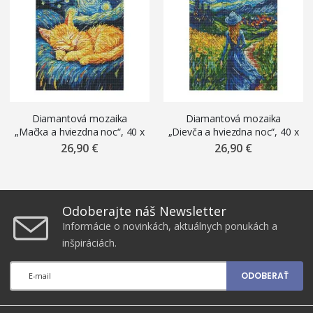
Diamantová mozaika
Diamantová mozaika
„Mačka a hviezdna noc“, 40 x
„Dievča a hviezdna noc“, 40 x
50 cm
50 cm
26,90 €
26,90 €
Odoberajte náš Newsletter
Informácie o novinkách, aktuálnych ponukách a
inšpiráciách.
ODOBERAŤ