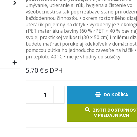
umývanie, utieranie si rúk, hygiena a čistenie vo
všeobecnosti sa tak popri zábave stane prirodze
každodennou činnosťou • okrem roztomilého dizaj
uteráčik príjemný na dotyk • vyrobený je z ekolog
rPET materiálu a bavlny (60 % rPET + 40 % bavlna)
svojej praktickej veľkosti (30 x 50 cm) i milému di
budete mať radi poruke aj kdekoľvek v domácnosti
pomocou pútka ho jednoducho zavesíte na háčik •
pri teplote 40 °C • nie je vhodný do sušičky
5,70 €
DO KOŠÍKA
ZISTIŤ DOSTUPNOS
V PREDAJNIACH