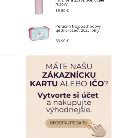
ml, z nehrdzavejúcej ocele,
ružový
19,50 €
Peračník trojposchodový
„jednorožec“, 2025, plný
33,90 €