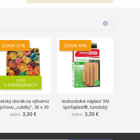
ZĽAVA 31%
ZĽAVA 44%
ZĽAVA
LEN
V PREDAJNIACH
etský uterák na výtvarnú
Vodoodolná náplasť 3M
Vodoodo
ýchovu „cukríky“, 30 x 30
Spofaplast®, turistický
Spofapla
cm
mix veľkostí, 17 ks
veľ
3,30 €
Znížená
3,30 €
Znížená
4,80 €
5,90 €
5,9
cena
cena