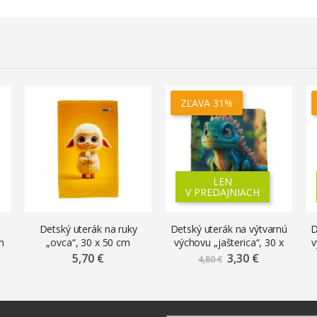
ZĽAVA 31%
LEN
V PREDAJNIACH
Detský uterák na ruky
Detský uterák na výtvarnú
D
m
„ovca“, 30 x 50 cm
výchovu „jašterica“, 30 x
v
30 cm
5,70 €
3,30 €
Znížená
4,80 €
cena