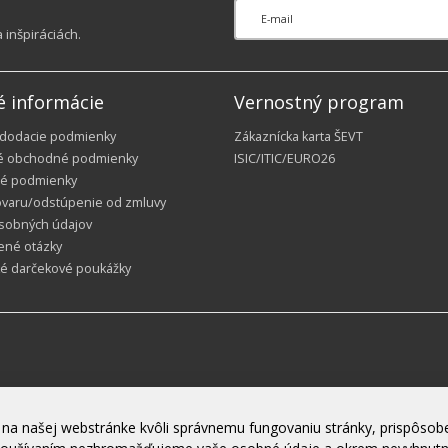
inšpiráciách.
é informácie
Vernostný program
 dodacie podmienky
Zákaznícka karta ŠEVT
é obchodné podmienky
ISIC/ITIC/EURO26
é podmienky
ovaru/odstúpenie od zmluvy
sobných údajov
ené otázky
ké darčekové poukážky
na našej webstránke kvôli správnemu fungovaniu stránky, prispôsobe