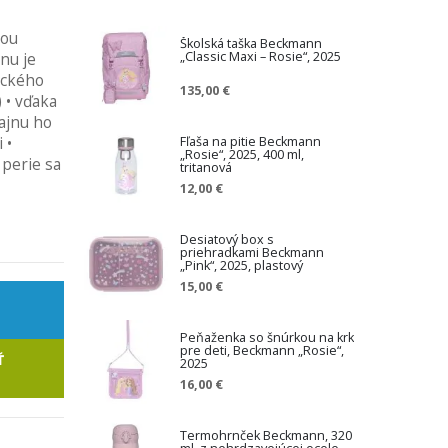
nou
Školská taška Beckmann
„Classic Maxi – Rosie“, 2025
nu je
ického
135,00 €
 • vďaka
zajnu ho
Fľaša na pitie Beckmann
 •
„Rosie“, 2025, 400 ml,
 perie sa
tritanová
12,00 €
Desiatový box s
priehradkami Beckmann
„Pink“, 2025, plastový
15,00 €
Peňaženka so šnúrkou na krk
pre deti, Beckmann „Rosie“,
Ť
2025
16,00 €
Termohrnček Beckmann, 320