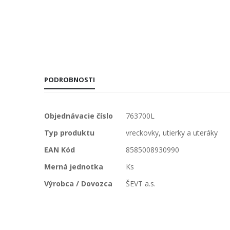
PODROBNOSTI
Viac
Objednávacie číslo
763700L
informácií
Typ produktu
vreckovky, utierky a uteráky
EAN Kód
8585008930990
Merná jednotka
Ks
Výrobca / Dovozca
ŠEVT a.s.