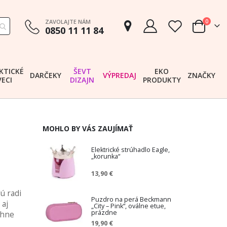
položk
ZAVOLAJTE NÁM
0
0850 11 11 84
Cart
KTICKÉ
ŠEVT
EKO
DARČEKY
VÝPREDAJ
ZNAČKY
VECI
DIZAJN
PRODUKTY
MOHLO BY VÁS ZAUJÍMAŤ
Elektrické strúhadlo Eagle,
„korunka“
13,90 €
ú radi
Puzdro na perá Beckmann
 aj
„City – Pink“, oválne etue,
prázdne
ahne
19,90 €