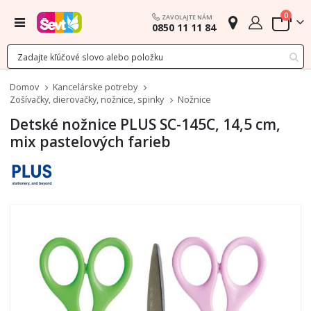
polož
0
ZAVOLAJTE NÁM
Menu
0850 11 11 84
Cart
Domov
Kancelárske potreby
Zošívačky, dierovačky, nožnice, spinky
Nožnice
Detské nožnice PLUS SC-145C, 14,5 cm,
mix pastelových farieb
Preskočiť
na
koniec
galérie
obrázkov