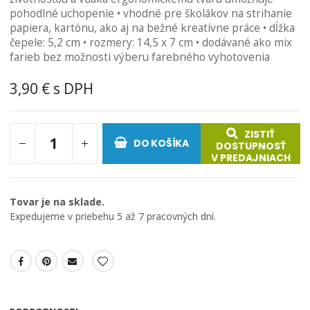
pohodlné uchopenie • vhodné pre školákov na strihanie
obrázkov
papiera, kartónu, ako aj na bežné kreatívne práce • dĺžka
čepele: 5,2 cm • rozmery: 14,5 x 7 cm • dodávané ako mix
farieb bez možnosti výberu farebného vyhotovenia
3,90 €
ZISTIŤ
DO KOŠÍKA
DOSTUPNOSŤ
V PREDAJNIACH
Tovar je na sklade.
Expedujeme v priebehu 5 až 7 pracovných dní.