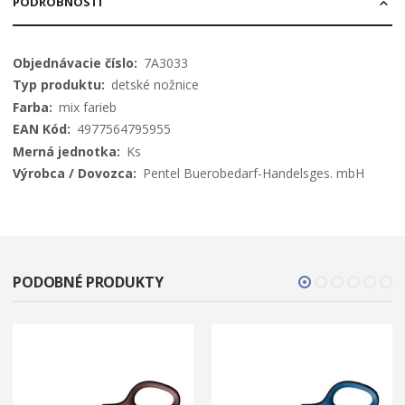
PODROBNOSTI
Viac
7A3033
informácií
detské nožnice
mix farieb
4977564795955
Ks
Pentel Buerobedarf-Handelsges. mbH
PODOBNÉ PRODUKTY