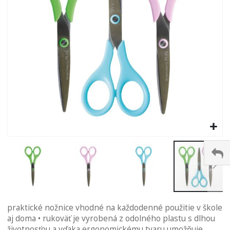
Preskočiť
praktické nožnice vhodné na každodenné použitie v škole
na
aj doma • rukoväť je vyrobená z odolného plastu s dlhou
začiatok
životnosťou a vďaka ergonomickému tvaru umožňuje
galérie