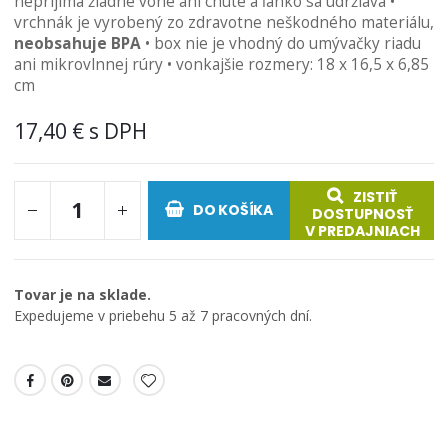
neprijíma žiadne vône ani chute a ľahko sa udržiava •
obrázkov
vrchnák je vyrobený zo zdravotne neškodného materiálu,
neobsahuje BPA
• box nie je vhodný do umývačky riadu
ani mikrovlnnej rúry • vonkajšie rozmery: 18 x 16,5 x 6,85
cm
17,40 €
ZISTIŤ
DO KOŠÍKA
DOSTUPNOSŤ
V PREDAJNIACH
Tovar je na sklade.
Expedujeme v priebehu 5 až 7 pracovných dní.