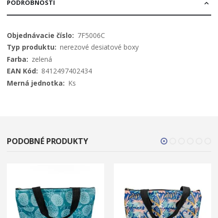
PODROBNOSTI
Viac
7F5006C
informácií
nerezové desiatové boxy
zelená
8412497402434
Ks
PODOBNÉ PRODUKTY