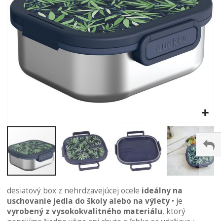
Preskočiť
desiatový box z nehrdzavejúcej ocele
ideálny na
na
uschovanie jedla do školy alebo na výlety
• je
začiatok
vyrobený z vysokokvalitného materiálu
, ktorý
galérie