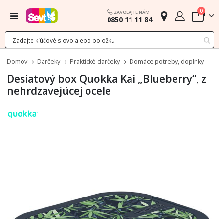
polož
0
ZAVOLAJTE NÁM
Menu
0850 11 11 84
Cart
Domov
Darčeky
Praktické darčeky
Domáce potreby, doplnky
Desiatový box Quokka Kai „Blueberry“, z
nehrdzavejúcej ocele
Preskočiť
na
koniec
galérie
obrázkov