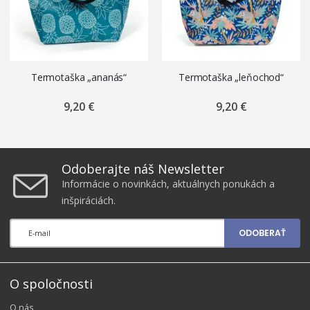
Termotaška „ananás“
Termotaška „leňochod“
9,20 €
9,20 €
Odoberajte náš Newsletter
Informácie o novinkách, aktuálnych ponukách a
inšpiráciách.
ODOBERAŤ
O spoločnosti
O nás